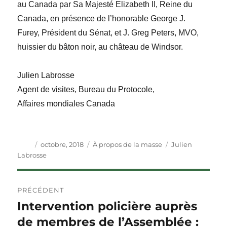
au Canada par Sa Majesté Elizabeth II, Reine du
Canada, en présence de l’honorable George J.
Furey, Président du Sénat, et J. Greg Peters, MVO,
huissier du bâton noir, au château de Windsor.
Julien Labrosse
Agent de visites, Bureau du Protocole,
Affaires mondiales Canada
Auteur
Publié
Catégories
Étiquettes
octobre, 2018
À propos de la masse
Julien
le
Labrosse
Navigation
PRÉCÉDENT
de
Intervention policière auprès
Article
précédent :
de membres de l’Assemblée :
l'article