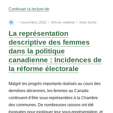
« Vestons, cravates et tenues équiv
Continuer la lecture de
Auteur
Publié
Catégories
Étiquettes
novembre, 2022
Article vedette
Kate Korte
le
La représentation
descriptive des femmes
dans la politique
canadienne : Incidences de
la réforme électorale
Malgré les progrès importants réalisés au cours des
dernières décennies, les femmes au Canada
continuent d’être sous-représentées à la Chambre
des communes. De nombreuses raisons ont été
évoquées pour expliquer leur sous-représentation, et