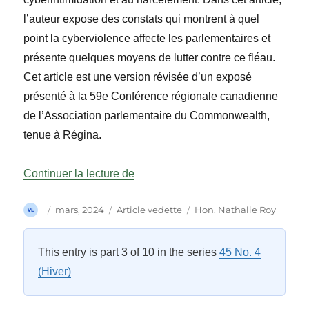
l’auteur expose des constats qui montrent à quel
point la cyberviolence affecte les parlementaires et
présente quelques moyens de lutter contre ce fléau.
Cet article est une version révisée d’un exposé
présenté à la 59e Conférence régionale canadienne
de l’Association parlementaire du Commonwealth,
tenue à Régina.
« Entre liberté d’expression et cyber
Continuer la lecture de
Auteur
Publié
Catégories
Étiquettes
mars, 2024
Article vedette
Hon. Nathalie Roy
le
This entry is part 3 of 10 in the series
45 No. 4
(Hiver)