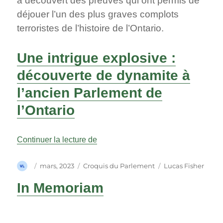
a découvert des preuves qui ont permis de
déjouer l’un des plus graves complots
terroristes de l’histoire de l’Ontario.
Une intrigue explosive :
découverte de dynamite à
l’ancien Parlement de
l’Ontario
« Une intrigue explosive : découver
Continuer la lecture de
Auteur
Publié
Catégories
Étiquettes
mars, 2023
Croquis du Parlement
Lucas Fisher
le
In Memoriam