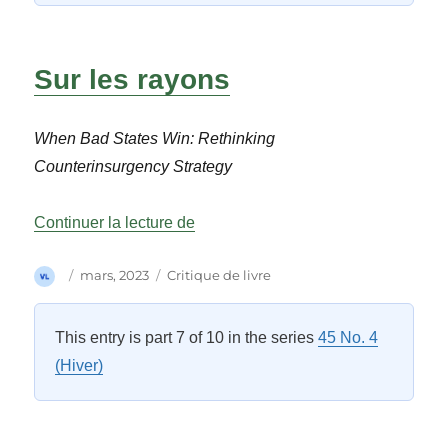
Sur les rayons
When Bad States Win: Rethinking
Counterinsurgency Strategy
« Sur les rayons »
Continuer la lecture de
Auteur
Publié
Catégories
mars, 2023
Critique de livre
le
This entry is part 7 of 10 in the series
45 No. 4
(Hiver)