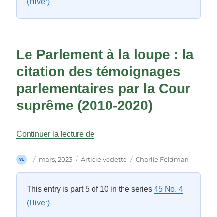
(Hiver)
Le Parlement à la loupe : la
citation des témoignages
parlementaires par la Cour
suprême (2010-2020)
« Le Parlement à la loupe : la cita
Continuer la lecture de
Auteur
Publié
Catégories
Étiquettes
mars, 2023
Article vedette
Charlie Feldman
le
This entry is part 5 of 10 in the series
45 No. 4
(Hiver)