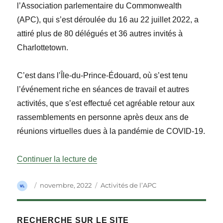
l’Association parlementaire du Commonwealth
(APC), qui s’est déroulée du 16 au 22 juillet 2022, a
attiré plus de 80 délégués et 36 autres invités à
Charlottetown.
C’est dans l’Île-du-Prince-Édouard, où s’est tenu
l’événement riche en séances de travail et autres
activit
é
s, que s’est effectué cet agréable retour aux
rassemblements en personne après deux ans de
réunions virtuelles dues à la pandémie de COVID-19.
« Activités de l’APC »
Continuer la lecture de
Auteur
Publié
Catégories
novembre, 2022
Activités de l’APC
le
RECHERCHE SUR LE SITE