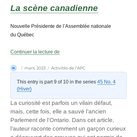
La scène canadienne
Nouvelle Présidente de l’Assemblée nationale
du Québec
« La scène canadienne »
Continuer la lecture de
Auteur
Publié
Catégories
mars, 2023
Activités de l’APC
le
This entry is part 9 of 10 in the series
45 No. 4
(Hiver)
La curiosité est parfois un vilain défaut,
mais, cette fois, elle a sauvé l’ancien
Parlement de l’Ontario. Dans cet article,
l’auteur raconte comment un garçon curieux