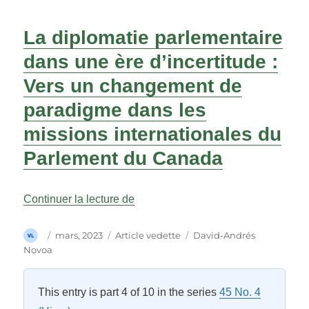
La diplomatie parlementaire
dans une ère d’incertitude :
Vers un changement de
paradigme dans les
missions internationales du
Parlement du Canada
« La diplomatie parlementaire dans
Continuer la lecture de
Auteur
Publié
Catégories
Étiquettes
mars, 2023
Article vedette
David-Andrés
le
Novoa
This entry is part 4 of 10 in the series
45 No. 4