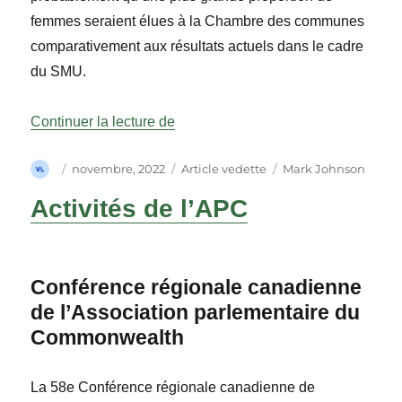
femmes seraient élues à la Chambre des communes
comparativement aux résultats actuels dans le cadre
du SMU.
« La représentation descriptive des
Continuer la lecture de
Auteur
Publié
Catégories
Étiquettes
novembre, 2022
Article vedette
Mark Johnson
le
Activités de l’APC
Conférence régionale canadienne
de l’Association parlementaire du
Commonwealth
La 58
e
Conférence régionale canadienne de