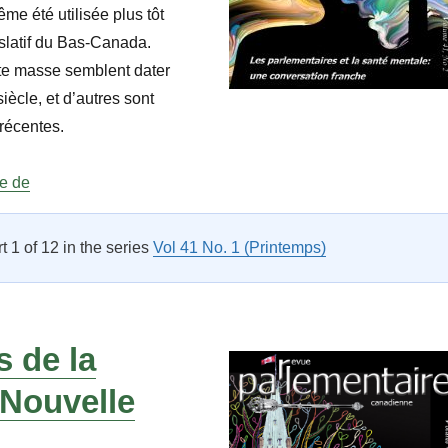
e été utilisée plus tôt
islatif du Bas-Canada.
tte masse semblent dater
iècle, et d’autres sont
récentes.
« À propos de la masse : Sénat »
re de
rt 1 of 12 in the series
Vol 41 No. 1 (Printemps)
 de la
 Nouvelle