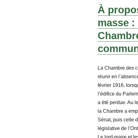
À propos
masse :
Chambr
commun
La Chambre des c
réunir en l’absenc
février 1916, lors
l’édifice du Parle
a été perdue. Au l
la Chambre a emp
Sénat, puis celle 
législative de l’O
Le lord-maire et l