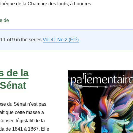
iothèque de la Chambre des lords, à Londres.
« À propos de la masse : Sénat (Le bâton noir) »
re de
rt 1 of 9 in the series
Vol 41 No 2 (Été)
 de la
 Sénat
sse du Sénat n’est pas
ait que cette masse a
Conseil législatif de la
a de 1841 à 1867. Elle