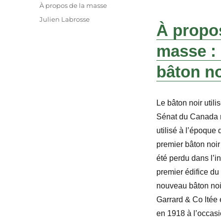
le
Catégories
À propos de la masse
Étiquettes
Julien Labrosse
À propos
masse : 
bâton no
Le bâton noir util
Sénat du Canada n’
utilisé à l’époque
premier bâton noi
été perdu dans l’in
premier édifice d
nouveau bâton noi
Garrard & Co ltée
en 1918 à l’occasi