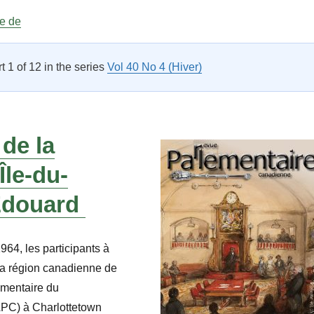
« À propos de la masse : Nouvelle Écosse »
re de
rt 1 of 12 in the series
Vol 40 No 4 (Hiver)
de la
Île-du-
Édouard
64, les participants à
la région canadienne de
ementaire du
C) à Charlottetown