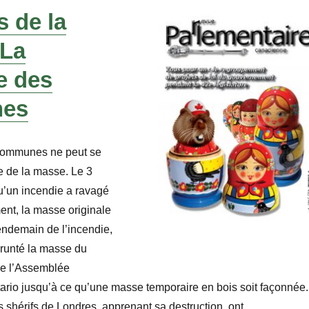
 de la
 La
e des
es
ommunes ne peut se
e de la masse. Le 3
qu’un incendie a ravagé
ment, la masse originale
endemain de l’incendie,
runté la masse du
de l’Assemblée
ntario jusqu’à ce qu’une masse temporaire en bois soit façonnée.
es shérifs de Londres, apprenant sa destruction, ont