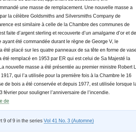
mmandé une masse de remplacement. Une nouvelle masse a
 par la célèbre Goldsmiths and Silversmiths Company de
rence est similaire à celle de la Chambre des communes de
est faite d’argent sterling et recouverte d’un amalgame d’or et d
 ayant été commandée durant le règne de George V, le
té placé sur les quatre panneaux de sa tête en forme de vase
té remplacé en 1953 par ER qui est celui de Sa Majesté la
. La nouvelle masse a été présentée au premier ministre Robert L
1917, qui l’a utilisée pour la première fois à la Chambre le 16
 de bois a été conservée et depuis 1977, est utilisée lorsque l
 février pour souligner l’anniversaire de l’incendie.
« À propos de la masse : La Chambre des communes »
re de
rt 9 of 9 in the series
Vol 41 No. 3 (Automne)