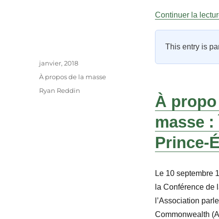
Continuer la lectu
This entry is pa
Auteur
Publié
janvier, 2018
le
Catégories
À propos de la masse
Étiquettes
Ryan Reddin
À propo 
masse : 
Prince-
Le 10 septembre 19
la Conférence de 
l’Association parl
Commonwealth (AP