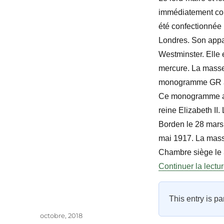
immédiatement co
été confectionnée
Londres. Son appa
Westminster. Elle 
mercure. La masse
monogramme GR a é
Ce monogramme a é
reine Elizabeth II
Borden le 28 mars 
mai 1917. La masse
Chambre siège le 3
Continuer la lectu
This entry is pa
Auteur
Publié
octobre, 2018