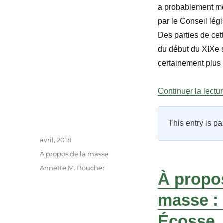
a probablement mêm
par le Conseil lég
Des parties de ce
du début du XIXe s
certainement plus 
Continuer la lectu
This entry is pa
Auteur
Publié
avril, 2018
le
Catégories
À propos de la masse
Étiquettes
Annette M. Boucher
À propos
masse :
Écosse