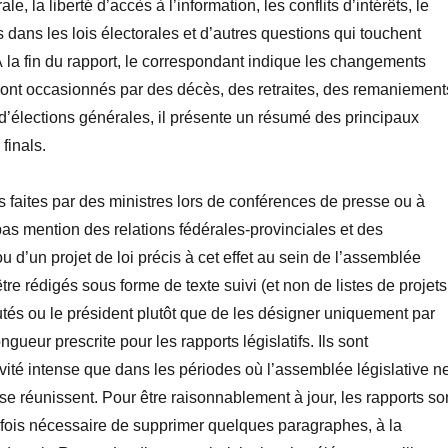
, la liberté d’accès à l’information, les conflits d’intérêts, le
dans les lois électorales et d’autres questions qui touchent
 À la fin du rapport, le correspondant indique les changements
sont occasionnés par des décès, des retraites, des remaniement
s d’élections générales, il présente un résumé des principaux
finals.
ns faites par des ministres lors de conférences de presse ou à
pas mention des relations fédérales-provinciales et des
 d’un projet de loi précis à cet effet au sein de l’assemblée
tre rédigés sous forme de texte suivi (et non de listes de projets
utés ou le président plutôt que de les désigner uniquement par
ngueur prescrite pour les rapports législatifs. Ils sont
ité intense que dans les périodes où l’assemblée législative n
e réunissent. Pour être raisonnablement à jour, les rapports so
parfois nécessaire de supprimer quelques paragraphes, à la