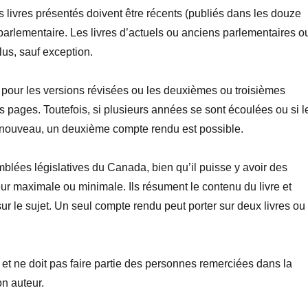
es livres présentés doivent être récents (publiés dans les douze
n parlementaire. Les livres d’actuels ou anciens parlementaires o
lus, sauf exception.
pour les versions révisées ou les deuxièmes ou troisièmes
es pages. Toutefois, si plusieurs années se sont écoulées ou si l
e nouveau, un deuxième compte rendu est possible.
emblées législatives du Canada, bien qu’il puisse y avoir des
eur maximale ou minimale. Ils résument le contenu du livre et
sur le sujet. Un seul compte rendu peut porter sur deux livres ou
 et ne doit pas faire partie des personnes remerciées dans la
n auteur.