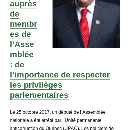
auprès
de
membr
es de
l’Asse
mblée
: de
l’importance de respecter
les privilèges
parlementaires
Le 25 octobre 2017, un député de l’Assemblée
nationale a été arrêté par l’Unité permanente
anticorruption du Québec (UPAC). Les policiers de