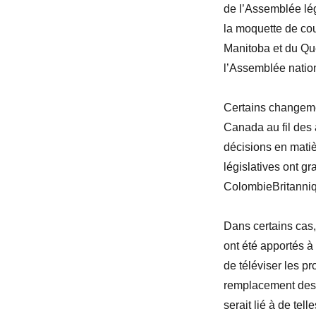
de l’Assemblée lé
la moquette de co
Manitoba et du Qué
l’Assemblée nation
Certains changeme
Canada au fil des 
décisions en matiè
législatives ont g
ColombieBritanniq
Dans certains ca
ont été apportés à
de téléviser les pr
remplacement des m
serait lié à de tel