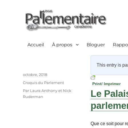
Accueil
À propos
Bloguer
Rappor
This entry is pa
Auteur
Publié
octobre, 2018
le
Catégories
Croquis du Parlement
Print/ Imprimer
Étiquettes
Par Laura Anthony et Nick
Le Palais
Ruderman
parleme
Que ce soit pour r