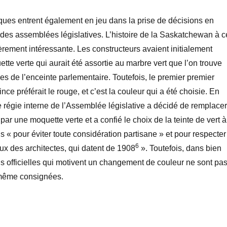
iques entrent également en jeu dans la prise de décisions en
des assemblées législatives. L’histoire de la Saskatchewan à c
ièrement intéressante. Les constructeurs avaient initialement
te verte qui aurait été assortie au marbre vert que l’on trouve
ies de l’enceinte parlementaire. Toutefois, le premier premier
ince préférait le rouge, et c’est la couleur qui a été choisie. En
 régie interne de l’Assemblée législative a décidé de remplacer
ar une moquette verte et a confié le choix de la teinte de vert à
fois « pour éviter toute considération partisane » et pour respecter
6
aux des architectes, qui datent de 1908
». Toutefois, dans bien
ns officielles qui motivent un changement de couleur ne sont pa
même consignées.