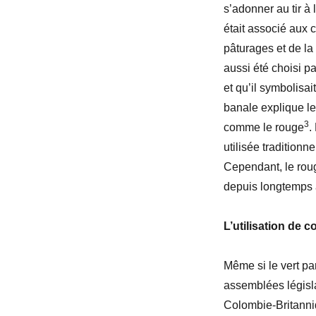
s’adonner au tir à 
était associé aux 
pâturages et de la 
aussi été choisi par
et qu’il symbolisai
banale explique le 
3
comme le rouge
.
utilisée tradition
Cependant, le roug
depuis longtemps à
L’utilisation de 
Même si le vert pa
assemblées législa
Colombie-Britanniq