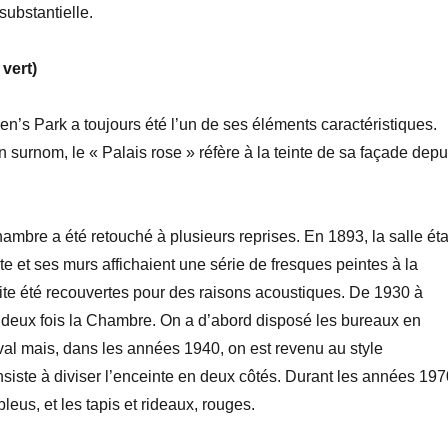
substantielle.
 vert)
n’s Park a toujours été l’un de ses éléments caractéristiques.
 surnom, le « Palais rose » réfère à la teinte de sa façade depu
hambre a été retouché à plusieurs reprises. En 1893, la salle éta
te et ses murs affichaient une série de fresques peintes à la
ite été recouvertes pour des raisons acoustiques. De 1930 à
 deux fois la Chambre. On a d’abord disposé les bureaux en
val mais, dans les années 1940, on est revenu au style
onsiste à diviser l’enceinte en deux côtés. Durant les années 197
bleus, et les tapis et rideaux, rouges.