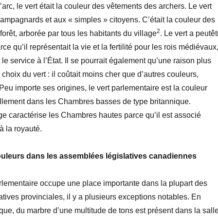
l’arc, le vert était la couleur des vêtements des archers. Le vert
campagnards et aux « simples » citoyens. C’était la couleur des
2
forêt, arborée par tous les habitants du village
. Le vert a peutêt
ce qu’il représentait la vie et la fertilité pour les rois médiévaux
t le service à l’État. Il se pourrait également qu’une raison plus
choix du vert : il coûtait moins cher que d’autres couleurs,
 Peu importe ses origines, le vert parlementaire est la couleur
nellement dans les Chambres basses de type britannique.
e caractérise les Chambres hautes parce qu’il est associé
 la royauté.
couleurs dans les assemblées législatives canadiennes
rlementaire occupe une place importante dans la plupart des
tives provinciales, il y a plusieurs exceptions notables. En
ue, du marbre d’une multitude de tons est présent dans la sall