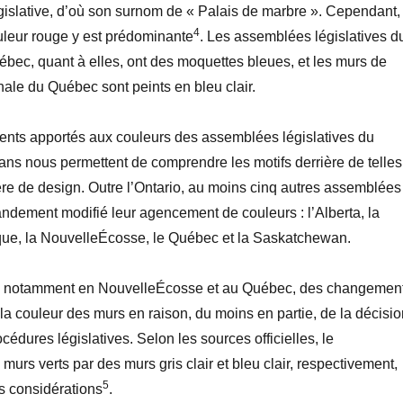
gislative, d’où son surnom de « Palais de marbre ». Cependant,
4
uleur rouge y est prédominante
. Les assemblées législatives d
bec, quant à elles, ont des moquettes bleues, et les murs de
ale du Québec sont peints en bleu clair.
nts apportés aux couleurs des assemblées législatives du
ans nous permettent de comprendre les motifs derrière de telles
re de design. Outre l’Ontario, au moins cinq autres assemblées
randement modifié leur agencement de couleurs : l’Alberta, la
ue, la NouvelleÉcosse, le Québec et la Saskatchewan.
s, notamment en NouvelleÉcosse et au Québec, des changemen
 la couleur des murs en raison, du moins en partie, de la décisio
océdures législatives. Selon les sources officielles, le
urs verts par des murs gris clair et bleu clair, respectivement,
5
les considérations
.