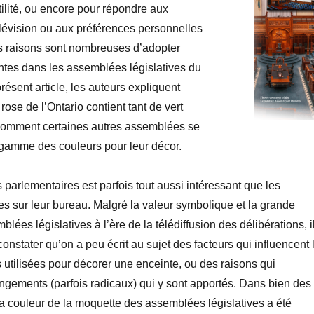
ertilité, ou encore pour répondre aux
lévision ou aux préférences personnelles
es raisons sont nombreuses d’adopter
eintes dans les assemblées législatives du
ésent article, les auteurs expliquent
rose de l’Ontario contient tant de vert
 comment certaines autres assemblées se
 gamme des couleurs pour leur décor.
s parlementaires est parfois tout aussi intéressant que les
es sur leur bureau. Malgré la valeur symbolique et la grande
mblées législatives à l’ère de la télédiffusion des délibérations, i
onstater qu’on a peu écrit au sujet des facteurs qui influencent 
 utilisées pour décorer une enceinte, ou des raisons qui
ngements (parfois radicaux) qui y sont apportés. Dans bien des
a couleur de la moquette des assemblées législatives a été