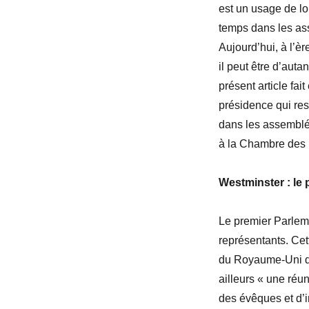
est un usage de lo
temps dans les as
Aujourd’hui,
à l’èr
il peut être d’auta
présent article fai
présidence qui re
dans les assemblée
à la Chambre des 
W
estminster
:
le 
Le premier Parleme
représentants. Cet
du Royaume-Uni qu
ailleurs « une réu
des
évêques et
d’