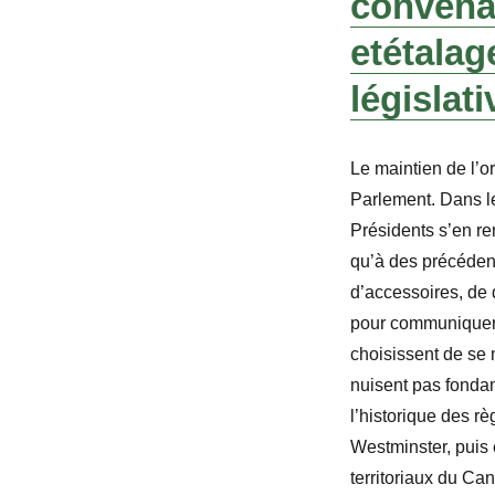
convenab
et
étalag
législati
Le maintien de l’o
Parlement. Dans le
Présidents s’en re
qu’à des précédents
d’accessoires, de 
pour communiquer 
choisissent de se 
nuisent pas fondam
l’historique des r
Westminster, puis 
territoriaux du Can