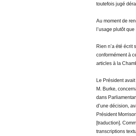
toutefois jugé dér
Au moment de rendr
l’usage plutôt que 
Rien n’a été écrit 
conformément à cet
articles à la Cham
Le Président avait 
M. Burke, concern
dans
Parliamentar
d’une décision, av
Président Morriso
[
traduction
]. Comm
transcriptions tex