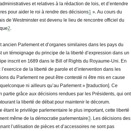
dministratives et relatives à la rédaction de lois, et d’entendre
ires pour aider le roi
à rendre des décisions
1
»
. Au cours du
lais de
Westminster est devenu le lieu de rencontre officiel du
ique
2
.
t ancien Parlement et d’organes similaires dans les pays du
un témoignage du principe de la liberté d’expression dans un
cipe inscrit en 1689 dans le
Bill of Rights
du Royaume-Uni. En
« l’exercice de la liberté de parole et d’intervention dans les
tions du Parlement ne peut être contesté ni être mis en cause
 quelconque ni ailleurs qu’au Parlement
»
[
traduction
]. Ce
n partie grâce aux décisions rendues par les Présidents, qui ont
ntourant la liberté de débat pour maintenir le décorum.
tant le privilège parlementaire le plus important, cette liberté
ement même de la démocratie parlementaire
3
. Les décisions des
nant l’utilisation de pièces et d’accessoires ne sont pas