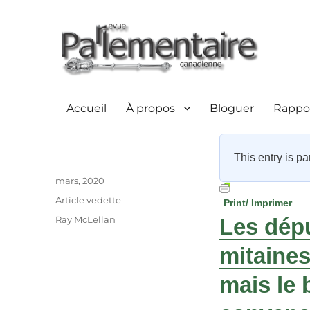
Accueil
À propos
Bloguer
Rappor
This entry is pa
Auteur
Publié
mars, 2020
le
Catégories
Article vedette
Print/ Imprimer
Étiquettes
Ray McLellan
Les dépu
mitaines
mais le 