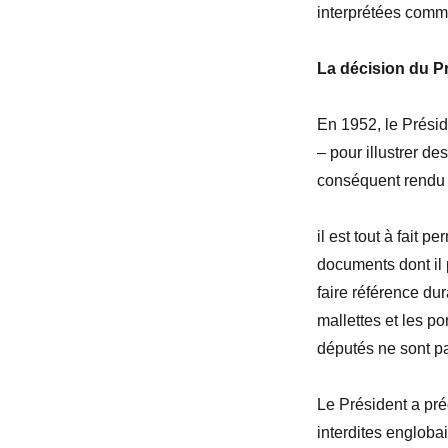
interprétées com
La décision du P
En 1952, le Présid
–
pour illustrer de
conséquent rendu l
il est tout à fait
documents dont il 
faire référence du
mallettes et les po
députés ne sont pa
Le Président a pr
interdites englobai