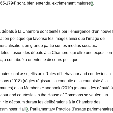
765-1794] sont, bien entendu, extrêmement maigres
8
.
s
débats à la Chambre sont teintés par l’émergence d’un nouve
tion politique qui favorise les images ainsi que l’image de
rcialisation, en grande partie sur les médias sociaux.
télédiffusion des débats à la Chambre, qui offre une exposition
c, a contribu
é à orienter le discours politique.
éputés sont assujettis aux
Rules of behaviour and courtesies in
mmons
(2018) (règles régissant la conduite et la courtoisie à la
munes) et au
Members Handbook
(2010) (manuel des députés)
viour and courtesies in the House of Commons
se veulent un
ir le décorum durant les délibérations à la Chambre des
stminster Hall
9
.
Parliamentary Practice
(l’usage parlementaire)