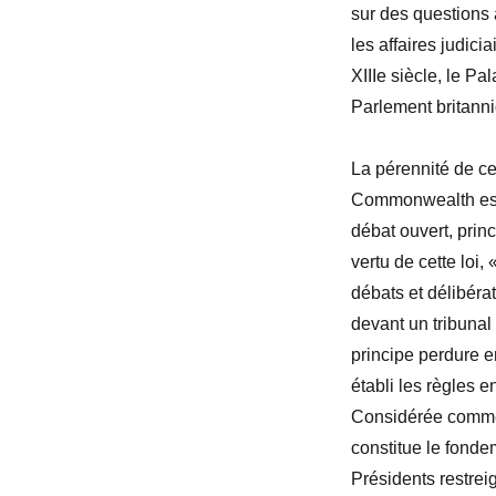
sur des questions a
les affaires judicia
XIII
e
siècle, le Pa
Parlement britann
La pérennité de ce
Commonwealth est 
débat ouvert, prin
vertu de cette loi, 
débats et délibéra
devant un tribunal
principe perdure e
établi les règles e
Considérée comme é
constitue le fond
Présidents restreig