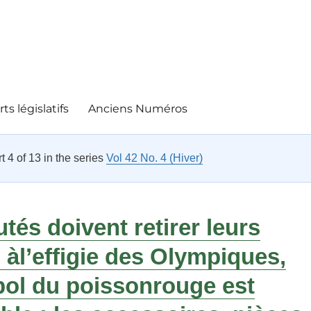
ts législatifs
Anciens Numéros
rt 4 of 13 in the series
Vol 42 No. 4 (Hiver)
tés doivent retirer leurs
 à
l’effigie des Olympiques,
bol du poisson
rouge est