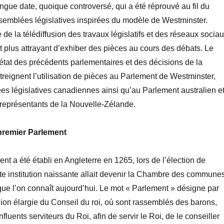
ngue date, quoique controversé, qui a été réprouvé au fil
du
semblées législatives inspirées du modèle de Westminster.
e de la
télédiffusion des travaux législatifs et des réseaux sociau
nt plus attrayant d’exhiber des pièces au cours des
débats
. Le
t état des précédents parlementaires et des
décisions de la
streignent
l’utilisation de pièces au Parlement de Westminster,
s législatives canadiennes ainsi qu’au Parlement australien e
représentants de la Nouvelle-Zélande.
premier Parlement
nt a été établi en Angleterre en 1265, lors de l’élection de
te institution naissante allait devenir la Chambre des commune
e l’on connaît aujourd’hui. Le mot « Parlement » désigne par
nion élargie du Conseil du roi, où sont rassemblés des barons,
influents serviteurs du Roi, afin de servir le Roi, de le conseiller