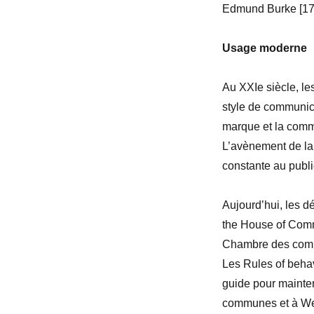
Edmund
Burke [1
Usage moderne
Au XXI
e
siècle, le
style de communica
marque et la comme
L’avènement de la 
constante au publi
Aujourd’hui, les d
the House of Co
Chambre des com
Les
Rules of beha
guide pour mainten
communes et à We