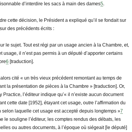
aisonnable d’interdire les sacs à main des dames
5
.
e cette décision, le Président a expliqué qu’il se fondait sur
sur des précédents écrits :
sur le sujet. Tout est régi par un usage ancien à la Chambre, et,
 usage, il n’est pas permis
à
un député d’apporter certains
bre
6
[
traduction
].
alors cité
«
un très vieux précédent remontant au temps de
ant la présentation de pièces à la Chambre
»
[
traduction
]. Or,
y Practice
, l’éditeur indique qu’« il n’existe aucun document
ant cette date [1952],
étay
ant cet usage, outre l’affirmation du
n selon laquelle cet usage est accepté depuis longtemps »
7
e le souligne l’éditeur, les comptes rendus
des d
é
bats, les
tuelles ou autres documents,
à l’époque où siégeait [le député]