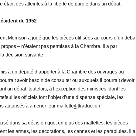
me
étant
des atteintes à la liberté de parole dans un débat.
résident de 1952
ent Morrison a jugé que les pièces utilisées au cours d’un déba
s propos
–
n’étaient pas permises à la Chambre. Il a par
a décision suivante :
 permis à un député d’apporter à la Chambre des ouvrages ou
pourrait avoir besoin de consulter ou auxquels il pourrait devoir
rant un
débat; toutefois, à l’exception
des ministres, dont les
rtefeuilles officiels font l’objet d’une dispense spéciale, les
s autorisés à amener leur mallette
4
[
traduction
].
écisé dans sa
décision que
, en plus des mallettes, les pièces
ent les armes, les décorations, les cannes et les parapluies. Il a