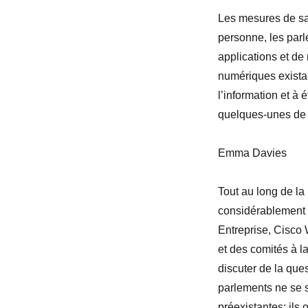
Les mesures de sa
personne, les parl
applications et d
numériques existan
l’information et à 
quelques-unes de
Emma Davies
Tout au long de l
considérablement
Entreprise, Cisco 
et des comités à l
discuter de la que
parlements ne se s
préexistantes; ils 