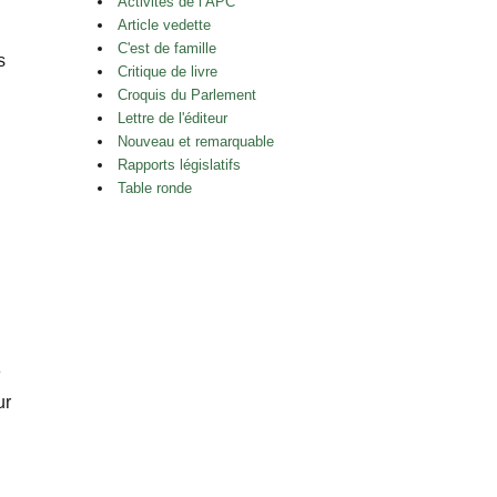
Activités de l’APC
Article vedette
C'est de famille
s
Critique de livre
Croquis du Parlement
Lettre de l'éditeur
Nouveau et remarquable
Rapports législatifs
Table ronde
e
ur