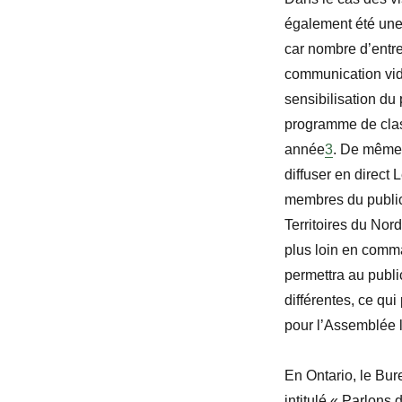
également été une 
car nombre d’entre
communication vid
sensibilisation du
programme de class
année
3
. De même,
diffuser en direct
L
membres du public 
Territoires du Nor
plus loin en comma
permettra au publi
différentes, ce qu
pour l’Assemblée l
En Ontario, le Bur
intitulé « Parlons