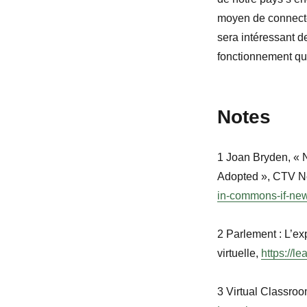
moyen de connecter 
sera intéressant d
fonctionnement qu
Notes
1 Joan Bryden, « 
Adopted »,
CTV N
in-commons-if-new
2
Parlement : L’ex
virtuelle,
https://l
3 Virtual Classro