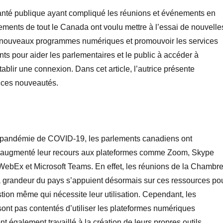
nté publique ayant compliqué les réunions et événements en
ements de tout le Canada ont voulu mettre à l’essai de nouvelle
e nouveaux programmes numériques et promouvoir les services
ts pour aider les parlementaires et le public à accéder à
établir une connexion. Dans cet article, l’autrice présente
 ces nouveautés.
a pandémie de COVID-19, les parlements canadiens ont
 augmenté leur recours aux plateformes comme Zoom, Skype
WebEx et Microsoft Teams. En effet, les réunions de la Chambr
a grandeur du pays s’appuient désormais sur ces ressources po
stion même qui nécessite leur utilisation. Cependant, les
ont pas contentés d’utiliser les plateformes numériques
ont également travaillé à la création de leurs propres outils