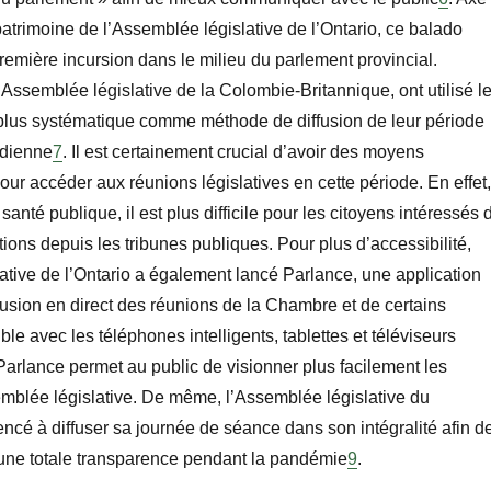
e patrimoine de l’Assemblée législative de l’Ontario, ce balado
emière incursion dans le milieu du parlement provincial.
Assemblée législative de la Colombie-Britannique, ont utilisé l
plus systématique comme méthode de diffusion de leur période
idienne
7
. Il est certainement crucial d’avoir des moyens
ur accéder aux réunions législatives en cette période. En effet,
anté publique, il est plus difficile pour les citoyens intéressés 
tions depuis les tribunes publiques. Pour plus d’accessibilité,
ative de l’Ontario a également lancé Parlance, une application
fusion en direct des réunions de la Chambre et de certains
ble avec les téléphones intelligents, tablettes et téléviseurs
Parlance permet au public de visionner plus facilement les
mblée législative. De même, l’Assemblée législative du
é à diffuser sa journée de séance dans son intégralité afin d
 une totale transparence pendant la pandémie
9
.