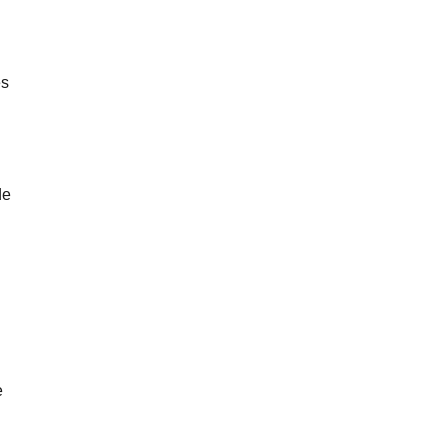
es
de
e