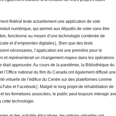
ment fédéral teste actuellement une application de vote
roduit numérique, qui permet aux députés de voter sans être
re, fonctionne au moyen d’une technologie combinée de
iale et d’empreintes digitales
1
. Bien que des tests
ient nécessaires, l’application est une première pour le
n et représenterait un changement majeur dans les opérations
le était approuvée. Au cours de la pandémie, la Bibliothèque du
et l’Office national du film du Canada ont également diffusé une
ité virtuelle de l’édifice du Centre sur des plateformes comme
ouTube et Facebook
2
. Malgré le long projet de réhabilitation de
 et les fermetures associées, le public peut toujours interagir av
à cette technologie.
ites et des activités éducatives, les options virtuelles ont