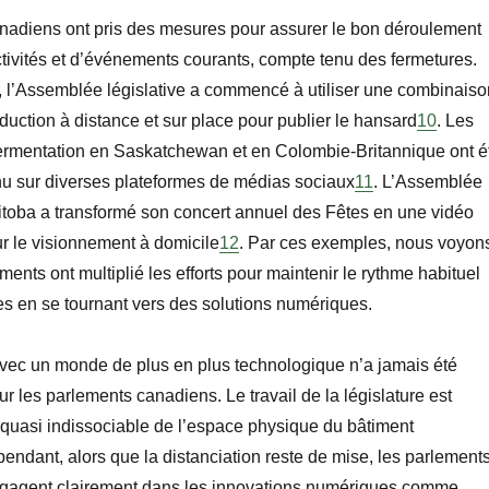
nadiens ont pris des mesures pour assurer le bon déroulement
ctivités et d’événements courants, compte tenu des fermetures.
l’Assemblée législative a commencé à utiliser une combinaiso
duction à distance et sur place pour publier le hansard
10
. Les
rmentation en Saskatchewan et en Colombie-Britannique ont é
nu sur diverses plateformes de médias sociaux
11
. L’Assemblée
itoba a transformé son concert annuel des Fêtes en une vidéo
r le visionnement à domicile
12
. Par ces exemples, nous voyon
ents ont multiplié les efforts pour maintenir le rythme habituel
res en se tournant vers des solutions numériques.
vec un monde de plus en plus technologique n’a jamais été
r les parlements canadiens. Le travail de la législature est
 quasi indissociable de l’espace physique du bâtiment
endant, alors que la distanciation reste de mise, les parlement
ngagent clairement dans les innovations numériques comme