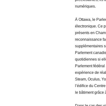
numériques.
À Ottawa, le Parle
électronique. Ce p
présents en Chamb
reconnaissance fac
supplémentaires so
Parlement canadie
quotidiennes si el
Parlement fédéral 
expérience de réal
Steam, Oculus, Y
l’édifice du Centre
le bâtiment grâce 
Dans le cas des vis