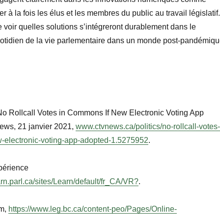
à la fois les élus et les membres du public au travail législatif. 
e voir quelles solutions s’intégreront durablement dans le
otidien de la vie parlementaire dans un monde post-pandémiqu
No Rollcall Votes in Commons If New Electronic Voting App
ews
, 21 janvier 2021,
www.ctvnews.ca/politics/no-rollcall-votes-
-electronic-voting-app-adopted-1.5275952
.
périence
earn.parl.ca/sites/Learn/default/fr_CA/VR?
.
om,
https://www.leg.bc.ca/content-peo/Pages/Online-