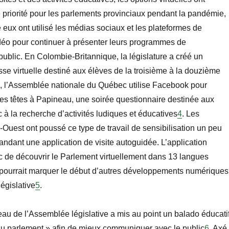
priorité pour les parlements provinciaux pendant la pandémie,
 eux ont utilisé les médias sociaux et les plateformes de
éo pour continuer à présenter leurs programmes de
 public. En Colombie-Britannique, la législature a créé un
e virtuelle destiné aux élèves de la troisième à la douzième
 l’Assemblée nationale du Québec utilise Facebook pour
es têtes à Papineau
, une soirée questionnaire destinée aux
à la recherche d’activités ludiques et éducatives
4
. Les
d-Ouest ont poussé ce type de travail de sensibilisation un peu
ndant une application de visite autoguidée. L’application
c de découvrir le Parlement virtuellement dans 13 langues
i pourrait marquer le début d’autres développements numériques
égislative
5
.
eau de l’Assemblée législative a mis au point un balado éducati
 du parlement » afin de mieux communiquer avec le public
6
. Axé