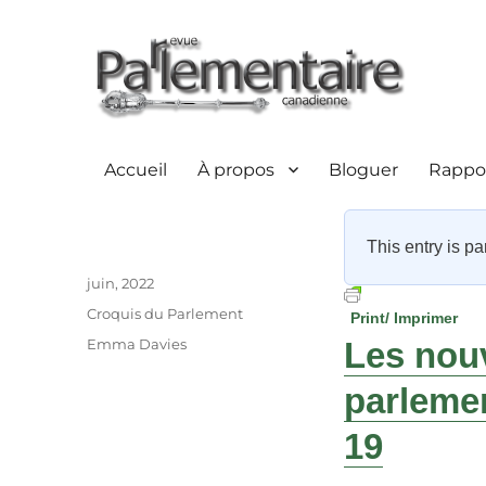
Accueil
À propos
Bloguer
Rappor
This entry is pa
Auteur
Publié
juin, 2022
le
Catégories
Croquis du Parlement
Print/ Imprimer
Étiquettes
Emma Davies
Les nou
parleme
19