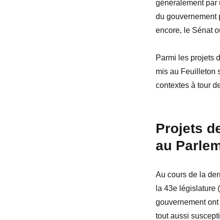
généralement par u
du gouvernement pe
encore, le Sénat o
Parmi les projets 
mis au Feuilleton 
contextes à tour de
Projets d
au Parle
Au cours de la der
la
43
e
législature 
gouvernement ont 
tout aussi suscept