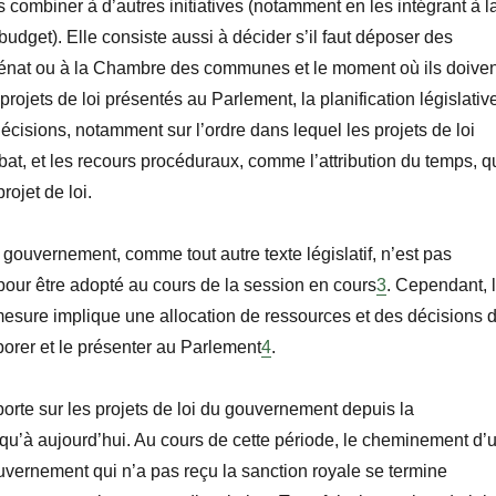
 combiner à d’autres initiatives (notamment en les intégrant à l
budget). Elle consiste aussi à
décider s
’il faut déposer des
 Sénat ou à la Chambre des communes et le moment où ils doiven
 projets de loi
présentés au Parlement, la planification législativ
décisions, notamment sur l’ordre dans lequel les projets de loi
at, et
les recours procéduraux, comme l’attribution du temps, q
rojet de loi.
u gouvernement, comme tout autre texte législatif, n’est pas
pour être adopté au cours de la session en cours
3
. Cependant, 
mesure implique une allocation de ressources et des décisions 
borer et le présenter au Parlement
4
.
 porte sur les projets de loi du gouvernement depuis la
squ’à aujourd’hui. Au cours de cette période, le cheminement d’
ouvernement qui n’a pas reçu la sanction royale se termine