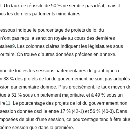
if. Un taux de réussite de 50
% ne semble pas idéal, mais il
us les derniers parlements minoritaires.
essous indique le pourcentage de projets de loi du
’ont pas reçu la sanction royale au cours des dernières
taires
9
. Les colonnes claires indiquent les législatures sous
ritaire. On trouve d’autres données précises en annexe.
yenne de toutes les sessions parlementaires du graphique ci-
on
38
% des projets de loi du gouvernement ne sont pas adoptés
ssion parlementaire donnée. Plus précisément, le taux moyen d
tue à 31
% sous un parlement majoritaire, et
à
49
% sous un
ire
11
. Le pourcentage des projets de loi du gouvernement non
session donnée oscille entre 17
% (42-1) et 56
% (40-3). Dans
omposées de plus d’une session, ce pourcentage tend à être plu
xième session que dans la première.