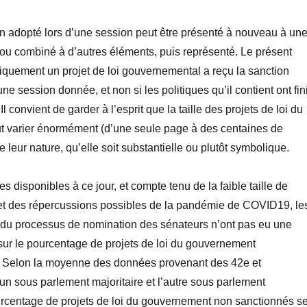
on adopté lors d’une session peut être présenté à nouveau à un
 ou combiné à d’autres éléments, puis représenté. Le présent
iquement un projet de loi gouvernemental a reçu la sanction
ne session donnée, et non si les politiques qu’il contient ont fin
Il convient de garder à l’esprit que la taille des projets de loi du
 varier énormément (d’une seule page à des centaines de
 leur nature, qu’elle soit substantielle ou plutôt symbolique.
 disponibles à ce jour, et compte tenu de la faible taille de
et des répercussions possibles de la pandémie de COVID
19, le
 du processus de nomination des sénateurs n’ont pas eu une
sur le pourcentage de projets de loi du gouvernement
 Selon la moyenne des données provenant des 42
e
et
l’un sous parlement majoritaire et l’autre sous parlement
ourcentage de projets de loi du gouvernement non sanctionnés s