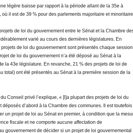
une légère baisse par rapport
à la période allant de la
35
e
à
, où il est de 39
% pour des parlements majoritaire et minoritaire
 projets de loi du gouvernement entre le Sénat et la Chambre de
érablement varié au cours des dernières législatures. En
projets de loi du gouvernement sont présentés chaque session
rojet de loi du gouvernement n’a été déposé au Sénat
à
la
de la 43
e
législature. En revanche, 21
% des projets de loi de
u total) ont été présentés au Sénat
à la première session
de la
u Conseil privé l’explique,
«
[l]a plupart des projets de loi du
 déposés d’abord à la Chambre des communes. Il est toutefois
r un projet de loi au Sénat en premier, à condition que la mesu
ence fiscale et ne comporte aucune affectation de
au gouvernement de décider si un projet de loi gouvernemental