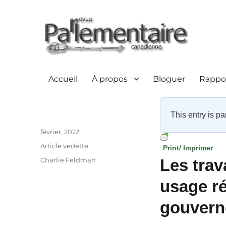
Accueil
À propos
Bloguer
Rappor
This entry is pa
Auteur
Publié
février, 2022
le
Catégories
Article vedette
Print/ Imprimer
Étiquettes
Charlie Feldman
Les trav
usage ré
gouver