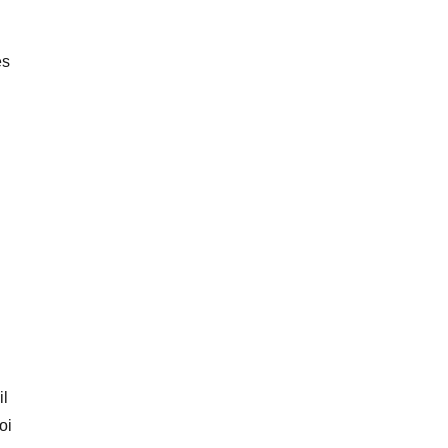
es
il
oi