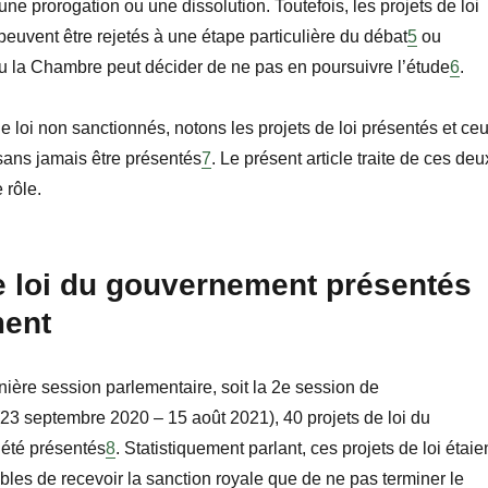
ne prorogation ou une dissolution. Toutefois, les projets de loi
uvent être rejetés à une étape particulière du débat
5
ou
u la Chambre peut décider de ne pas en poursuivre l’
étude
6
.
de loi non sanctionnés, notons les projets de loi présentés et ce
sans jamais être présentés
7
. Le présent article traite de ces deu
 rôle.
e loi du gouvernement présentés
ment
nière session parlementaire, soit la 2
e
session de
(23
septembre
2020
–
15
août
2021), 40
projets de loi du
été présentés
8
. Statistiquement parlant, ces projets de loi étaie
ibles de recevoir la sanction royale que de ne pas terminer le