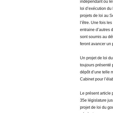
indépendant ou les
loi d’exécution du 
projets de loi au
l’
être. Une fois les
entraine d’autres 
sont soumis au
déb
feront avancer un p
Un projet de loi d
toujours présenté 
dépôt d’une telle 
Cabinet pour l’éla
Le présent article
35
e
législature ju
projet de loi du g