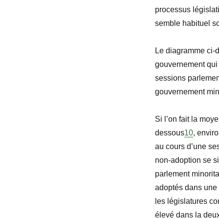
processus législat
semble habituel so
Le diagramme ci-d
gouvernement qui n
sessions parlemen
gouvernement mino
Si l’on fait la mo
dessous
10
, envir
au cours d’une se
non-adoption se si
parlement minorita
adoptés dans une 
les législatures c
élevé dans la deu