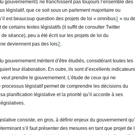
 du gouvernement1 ne franchissent pas toujours l’ensemble des
s législatif, que ce soit sous un parlement majoritaire ou
’il est beaucoup question des projets de loi
«
omnibus
1
»
ou d
t de certains textes législatifs (il
suffit de consulter Twitter
 de séance), peu a été écrit sur les projets de loi du
ne deviennent pas des lois
2
.
 du gouvernement méritent d’
être étudiés
, considérant toutes les
iert leur élaboration. En outre, ils sont d’excellents indicateurs
e veut prendre le gouvernement. L’étude de ceux qui ne
e processus législatif permet de comprendre les décisions du
 planification législative et la priorité qu’il accorde à ses
égislatives.
gislative consiste, en gros,
à
définir enjeux du gouvernement qu’
déterminant s’il faut présenter des mesures en tant que projet de l