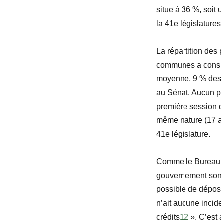
situe à 36
%, soit 
la
41
e
législatures
La répartition des
communes a consid
moyenne, 9 % des 
au Sénat. Aucun p
première session 
même nature (17 a
41
e
législature.
Comme le Bureau d
gouvernement sont
possible de dépose
n’ait aucune incid
crédits
12
».
C’est 