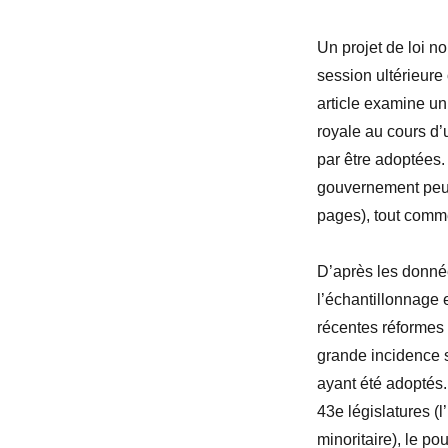
Un projet de loi n
session ultérieure
article examine un
royale au cours d’u
par être adoptées. 
gouvernement peut
pages), tout comme
D’après les données
l’
échantillonnage 
récentes réformes
grande incidence 
ayant
été
adoptés.
43
e
législatures (
minoritaire), le p