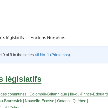
ts législatifs
Anciens Numéros
rt 9 of 9 in the series
46 No. 1 (Printemps)
 législatifs
 des communes |
Colombie-Britannique |
Île-du-Prince-Édouard 
u-Brunswick |
Nouvelle-Écosse |
Ontario |
Québec |
énat |
Yukon