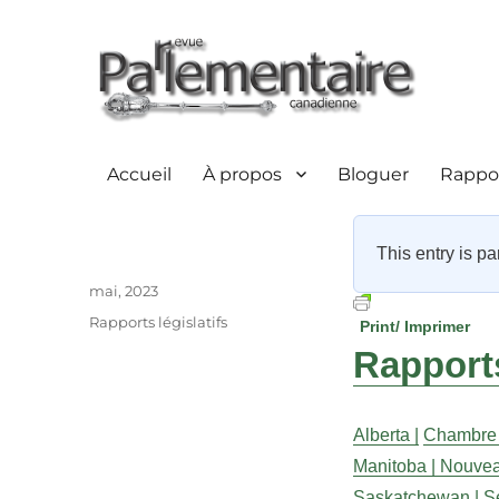
Accueil
À propos
Bloguer
Rappor
This entry is pa
Auteur
Publié
mai, 2023
le
Catégories
Rapports législatifs
Print/ Imprimer
Rapports
Alberta |
Chambre
Manitoba |
Nouvea
Saskatchewan |
S