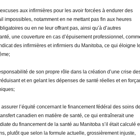
excuses aux infirmières pour les avoir forcées à endurer des
ail impossibles, notamment en ne mettant pas fin aux heures
ligatoires ou en ne leur offrant pas, ainsi qu’à d’autres
 santé, une couverture en cas d’épuisement professionnel, comm
dicat des infirmières et infirmiers du Manitoba, ce qui éloigne l
tème;
esponsabilité de son propre rôle dans la création d’une crise de
réduisant et en gelant les dépenses de santé réelles et en força
niques;
assurer l’équité concernant le financement fédéral des soins d
Transfert canadien en matière de santé, ce qui entraînerait une
iate du financement de la santé au Manitoba s’il était calculé
e
s, plutôt que selon la formule actuelle, grossièrement injuste,