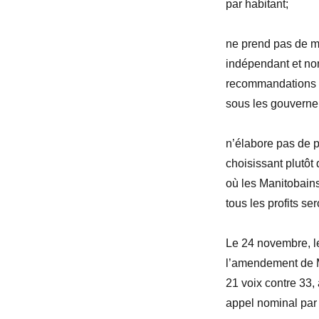
par habitant;
ne prend pas de m
indépendant et non 
recommandations s
sous les gouverne
n’
élabor
e pas de p
choisissant plutô
où les Manitobains
tous les profits ser
Le 24
novembre, le
l’amendement de 
21
voix contre 33,
appel nominal par