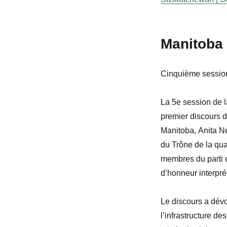
Manitoba
Cinquième session
La 5
e
session de l
premier discours d
Manitoba,
Anita
Ne
du Trône de la qu
membres du parti o
d’honneur interpré
Le discours a dévo
l’infrastructure d