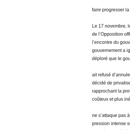
faire progresser la
Le 17
novembre, lo
de l’Opposition offi
l’encontre du
gouve
gouvernement a ign
déploré que le go
ait refusé d’annul
décidé de privatis
rapprochant la pro
coûteux et plus iné
ne s’attaque pas à
pression intense su