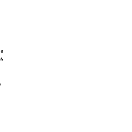
le
té
e