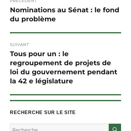
PRÉCÉDENT
de
Nominations au Sénat : le fond
Article
précédent :
du problème
l'article
SUIVANT
Tous pour un : le
Article
Suivant :
regroupement de projets de
loi du gouvernement pendant
la 42 e législature
RECHERCHE SUR LE SITE
RE
Rechercher :