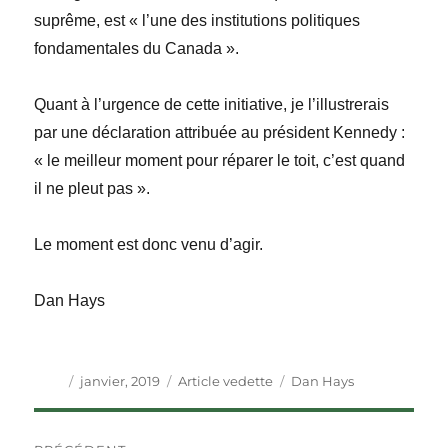
suprême, est « l’une des institutions politiques
fondamentales du Canada ».
Quant à l’urgence de cette initiative, je l’illustrerais
par une déclaration attribuée au président Kennedy :
« le meilleur moment pour réparer le toit, c’est quand
il ne pleut pas ».
Le moment est donc venu d’agir.
Dan Hays
Auteur
Publié
Catégories
Étiquettes
janvier, 2019
Article vedette
Dan Hays
le
Navigation