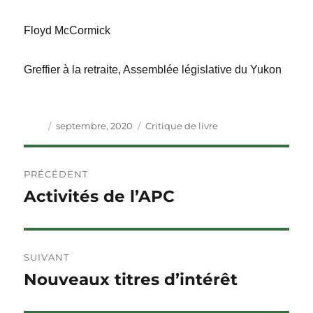
Floyd McCormick
Greffier à la retraite, Assemblée législative du Yukon
Auteur
Publié
Catégories
septembre, 2020
Critique de livre
le
Navigation
PRÉCÉDENT
de
Activités de l’APC
Article
précédent :
l'article
SUIVANT
Nouveaux titres d’intérêt
Article
Suivant :