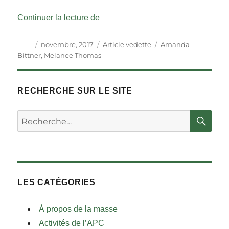
« Mères en politique : du travail, c’es
Continuer la lecture de
Auteur
Publié
Catégories
Étiquettes
novembre, 2017
Article vedette
Amanda
le
Bittner
,
Melanee Thomas
RECHERCHE SUR LE SITE
RE
Rechercher :
LES CATÉGORIES
À propos de la masse
Activités de l’APC