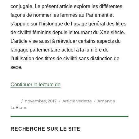
conjugale. Le présent article explore les différentes
façons de nommer les femmes au Parlement et
s’appuie sur l’historique de l’usage général des titres
de civilité féminins depuis le tournant du XXe siècle.
L’article vise aussi à réévaluer certains aspects du
langage parlementaire actuel à la lumière de
l’utilisation des titres de civilité sans distinction de
sexe.
« Titres de civilité féminins anglop
Continuer la lecture de
Auteur
Publié
Catégories
Étiquettes
novembre, 2017
Article vedette
Amanda
le
LeBlanc
RECHERCHE SUR LE SITE