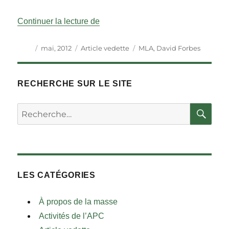
« Les projets de loi d’initiative parl
Continuer la lecture de
Auteur
Publié
Catégories
Étiquettes
mai, 2012
Article vedette
MLA
,
David Forbes
le
RECHERCHE SUR LE SITE
RE
Rechercher :
LES CATÉGORIES
À propos de la masse
Activités de l’APC