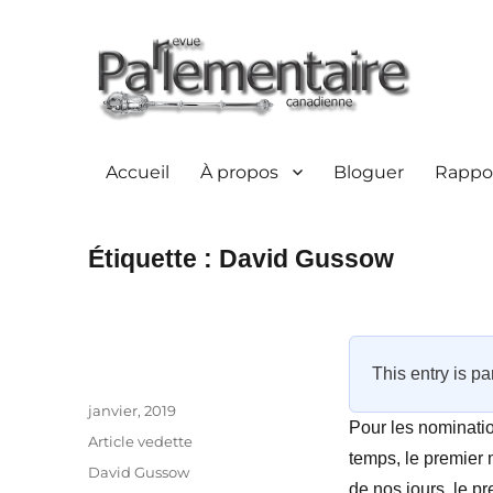
Accueil
À propos
Bloguer
Rappor
Étiquette :
David Gussow
This entry is pa
Auteur
Publié
janvier, 2019
Pour les nominatio
le
Catégories
Article vedette
temps, le premier 
Étiquettes
David Gussow
de nos jours, le p