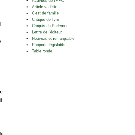
Activités de l’APC
Article vedette
C'est de famille
Critique de livre
i
Croquis du Parlement
Lettre de l'éditeur
Nouveau et remarquable
e
Rapports législatifs
Table ronde
me
f
l
té