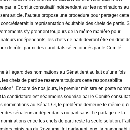
 par le Comité consultatif indépendant sur les nominations au
sent article, l’auteur propose une procédure pour partager cette
 concrétiserait la représentation équitable des chefs de partis. S
vernements s’y prennent toujours de la même manière pour
énateurs indépendants, les chefs de parti devront être en droit d
 tour de rôle, parmi des candidats sélectionnés par le Comité
e à l’égard des nominations au Sénat tient au fait qu’une fois
 les chefs de parti se réservent toujours cette responsabilité
1
ration
. Encore de nos jours, le premier ministre en poste nom
t la candidature est néanmoins soumise par le Comité consultati
es nominations au Sénat. Or, le problème demeure le même qu’i
r des sénateurs indépendants ou partisans. Le partage de la
nominations entre les chefs de parti reste la seule solution. Fait
remiers ministres du RoyaumeUni partagent, eux, la responsabili