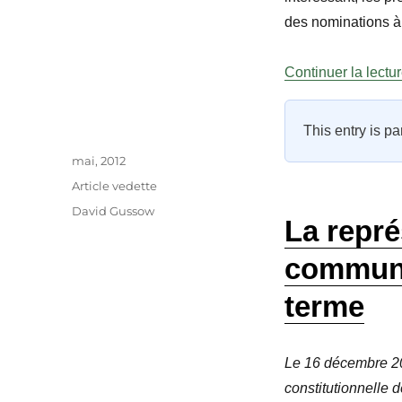
des nominations à
Continuer la lectu
This entry is pa
Auteur
Publié
mai, 2012
le
Catégories
Article vedette
Étiquettes
David Gussow
La repré
commune
terme
Le 16 décembre 201
constitutionnelle d