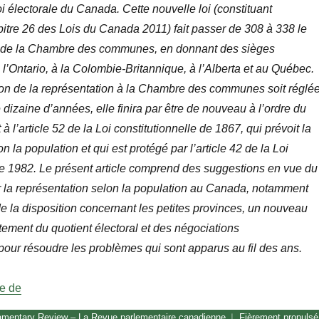
oi électorale du Canada. Cette nouvelle loi (constituant
itre 26 des Lois du Canada 2011) fait passer de 308 à 338 le
 de la Chambre des communes, en donnant des sièges
l’Ontario, à la Colombie-Britannique, à l’Alberta et au Québec.
ion de la représentation à la Chambre des communes soit réglé
dizaine d’années, elle finira par être de nouveau à l’ordre du
 l’article 52 de la Loi constitutionnelle de 1867, qui prévoit la
n la population et qui est protégé par l’article 42 de la Loi
de 1982. Le présent article comprend des suggestions en vue du
r la représentation selon la population au Canada, notamment
e la disposition concernant les petites provinces, un nouveau
ement du quotient électoral et des négociations
 pour résoudre les problèmes qui sont apparus au fil des ans.
« La représentation à la Chambre des communes : une prop
re de
amentary Review – La Revue parlementaire canadienne
Fièrement propuls