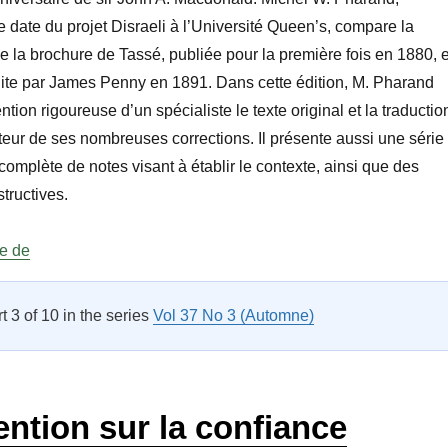
e date du projet Disraeli à l’Université Queen’s, compare la
de la brochure de Tassé, publiée pour la première fois en 1880, e
uite par James Penny en 1891. Dans cette édition, M. Pharand
ntion rigoureuse d’un spécialiste le texte original et la traductio
cteur de ses nombreuses corrections. Il présente aussi une série
mplète de notes visant à établir le contexte, ainsi que des
structives.
« Sur les rayons Vol 38 No 3 »
re de
rt 3 of 10 in the series
Vol 37 No 3 (Automne)
ntion sur la confiance