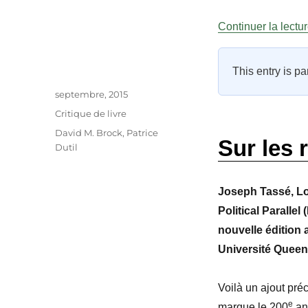
Continuer la lectu
This entry is pa
Auteur
Publié
septembre, 2015
le
Catégories
Critique de livre
Étiquettes
David M. Brock
,
Patrice
Sur les 
Dutil
Joseph Tassé, Lo
Political Parallel
nouvelle édition 
Université Queen’
Voilà un ajout pré
e
marque le 200
an