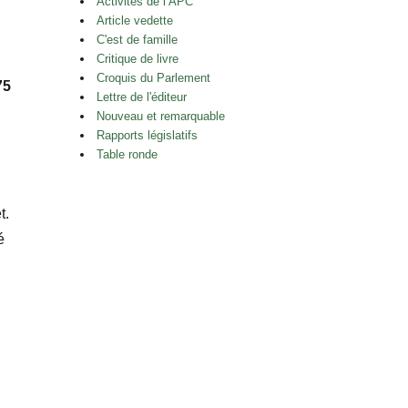
Activités de l’APC
Article vedette
C'est de famille
Critique de livre
Croquis du Parlement
75
Lettre de l'éditeur
Nouveau et remarquable
Rapports législatifs
Table ronde
t.
é