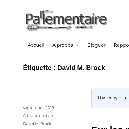
Accueil
À propos
Bloguer
Rappor
Étiquette :
David M. Brock
This entry is pa
Auteur
Publié
septembre, 2016
le
Catégories
Critique de livre
Étiquettes
David M. Brock