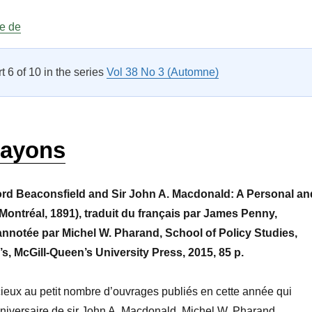
« Sur les rayons Vol 39 No 3 »
re de
rt 6 of 10 in the series
Vol 38 No 3 (Automne)
rayons
rd Beaconsfield and Sir John A. Macdonald: A Personal an
 (Montréal, 1891), traduit du français par James Penny,
annotée par Michel W. Pharand, School of Policy Studies,
s, McGill-Queen’s University Press, 2015, 85 p.
cieux au petit nombre d’ouvrages publiés en cette année qui
niversaire de sir John A. Macdonald. Michel W. Pharand,