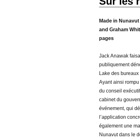
Sur les 
Made in Nunavut 
and Graham White
pages
Jack Anawak faisai
publiquement déno
Lake des bureaux d
Ayant ainsi rompu l
du conseil exécuti
cabinet du gouver
événement, qui dé
l’application conc
également une man
Nunavut dans le do