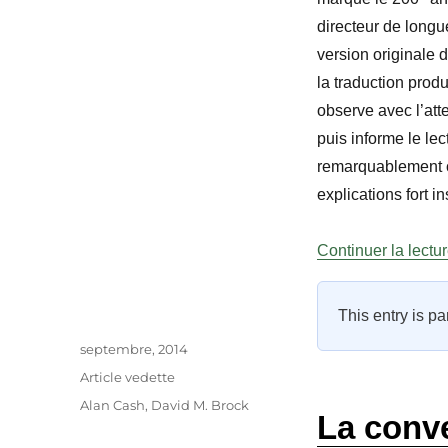
directeur de longu
version originale 
la traduction prod
observe avec l’atte
puis informe le le
remarquablement co
explications fort in
Continuer la lectu
This entry is pa
Auteur
Publié
septembre, 2014
le
Catégories
Article vedette
Étiquettes
Alan Cash
,
David M. Brock
La conve