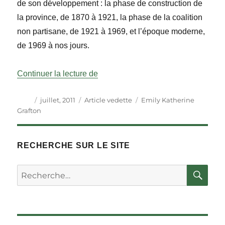
de son développement : la phase de construction de
la province, de 1870 à 1921, la phase de la coalition
non partisane, de 1921 à 1969, et l’époque moderne,
de 1969 à nos jours.
« L’Assemblée législative du Manit
Continuer la lecture de
Auteur
Publié
Catégories
Étiquettes
juillet, 2011
Article vedette
Emily Katherine
le
Grafton
RECHERCHE SUR LE SITE
RE
Rechercher :