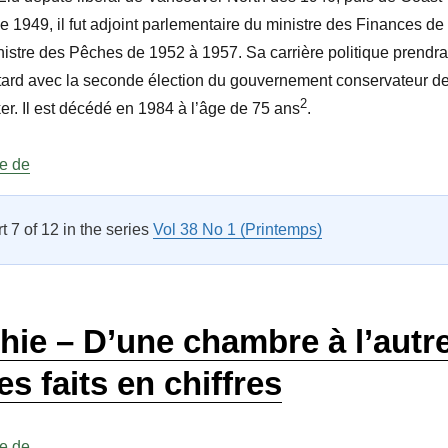
de 1949, il fut adjoint parlementaire du ministre des Finances de
istre des Pêches de 1952 à 1957. Sa carrière politique prendra
 tard avec la seconde élection du gouvernement conservateur d
2
r. Il est décédé en 1984 à l’âge de 75 ans
.
« L’art d’être grand-père au Parlement du Canada »
re de
rt 7 of 12 in the series
Vol 38 No 1 (Printemps)
hie – D’une chambre à l’autr
es faits en chiffres
« Infographie – D’une chambre à l’autre : quelques faits en 
re de