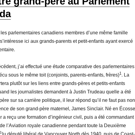
être grand-père au Parlement
da
é les parlementaires canadiens membres d’une même famille
 s’intéresse ici aux grands-parents et petit-enfants ayant exercé
ntaire.
écédent, j’ai effectué une étude comparative des parlementaires
1
cu sous le même toit (conjoints, parents-enfants, frères)
. La
era plutôt sur les liens entre grands-pères et petits-enfants
and les journalistes demandent à Justin Trudeau quelle a été
père sur sa carrière politique, il leur répond qu’il ne faut pas non
luence de son grand-père maternel, James Sinclair. Né en Écoss
r a reçu une formation d’ingénieur civil, puis a été commandant
 de l’Aviation royale canadienne pendant toute la Deuxième
Élu député libéral de Vancouver North dès 1940, puis de Coast-