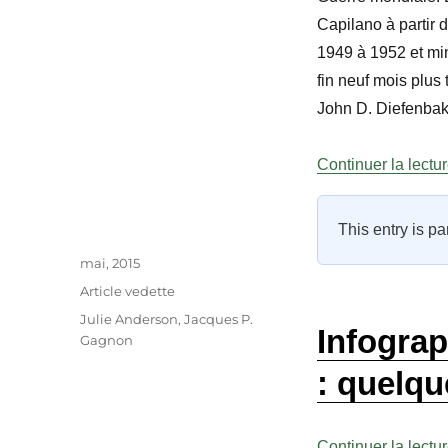
Capilano à partir 
1949 à 1952 et min
fin neuf mois plus
John D. Diefenbake
Continuer la lectu
This entry is pa
Auteur
Publié
mai, 2015
le
Catégories
Article vedette
Étiquettes
Julie Anderson
,
Jacques P.
Infograp
Gagnon
: quelqu
Continuer la lectu