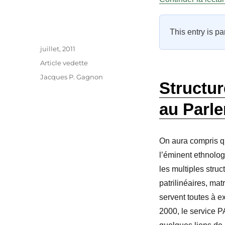
This entry is pa
Auteur
Publié
juillet, 2011
le
Catégories
Article vedette
Étiquettes
Jacques P. Gagnon
Structur
au Parl
On aura compris qu
l’éminent ethnolo
les multiples stru
patrilinéaires, mat
servent toutes à e
2000, le service 