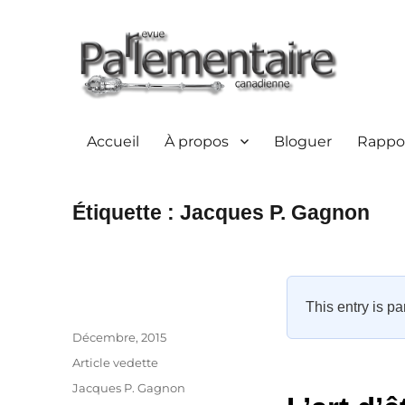
Accueil
À propos
Bloguer
Rappor
Étiquette :
Jacques P. Gagnon
This entry is pa
Auteur
Publié
Décembre, 2015
le
Catégories
Article vedette
Étiquettes
Jacques P. Gagnon