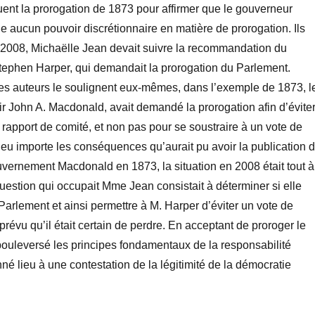
ent la prorogation de 1873 pour affirmer que le gouverneur
 aucun pouvoir discrétionnaire en matière de prorogation. Ils
 2008, Michaëlle Jean devait suivre la recommandation du
tephen Harper, qui demandait la prorogation du Parlement.
es auteurs le soulignent eux-mêmes, dans l’exemple de 1873, l
sir John A. Macdonald, avait demandé la prorogation afin d’évite
n rapport de comité, et non pas pour se soustraire à un vote de
eu importe les conséquences qu’aurait pu avoir la publication 
uvernement Macdonald en 1873, la situation en 2008 était tout à
 question qui occupait Mme Jean consistait à déterminer si elle
 Parlement et ainsi permettre à M. Harper d’éviter un vote de
révu qu’il était certain de perdre. En acceptant de proroger le
bouleversé les principes fondamentaux de la responsabilité
nné lieu à une contestation de la légitimité de la démocratie