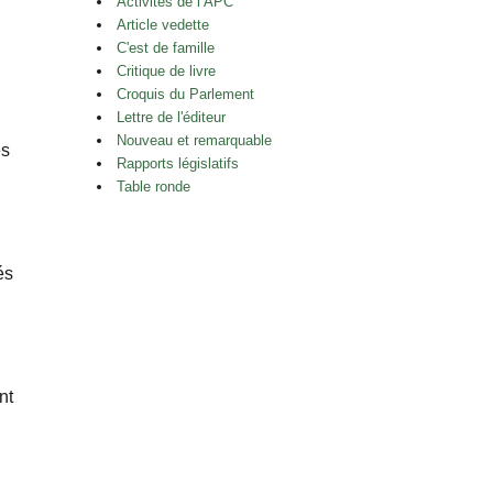
Activités de l’APC
Article vedette
C'est de famille
Critique de livre
Croquis du Parlement
Lettre de l'éditeur
Nouveau et remarquable
es
Rapports législatifs
Table ronde
és
nt