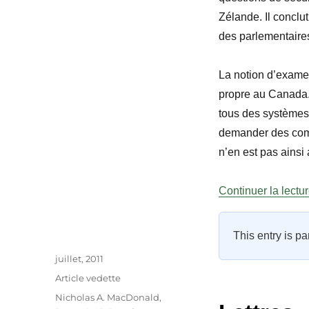
Zélande. Il conclut
des parlementaire
La notion d’examen
propre au Canada.
tous des systèmes
demander des comp
n’en est pas ainsi
Continuer la lectu
This entry is pa
Auteur
Publié
juillet, 2011
le
Catégories
Article vedette
Étiquettes
Nicholas A. MacDonald
,