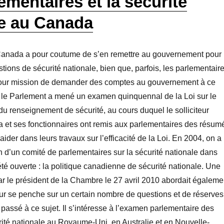
ementaires et la sécurité
le au Canada
anada a pour coutume de s’en remettre au gouvernement pour
stions de sécurité nationale, bien que, parfois, les parlementair
our mission de demander des comptes au gouvernement à ce
, le Parlement a mené un examen quinquennal de la Loi sur le
u renseignement de sécurité, au cours duquel le solliciteur
 et ses fonctionnaires ont remis aux parlementaires des résum
 aider dans leurs travaux sur l’efficacité de la Loi. En 2004, on a
n d’un comité de parlementaires sur la sécurité nationale dans
té ouverte : la politique canadienne de sécurité nationale. Une
r le président de la Chambre le 27 avril 2010 abordait égaleme
eur se penche sur un certain nombre de questions et de réserves
passé à ce sujet. Il s’intéresse à l’examen parlementaire des
ité nationale au Royaume-Uni, en Australie et en Nouvelle-