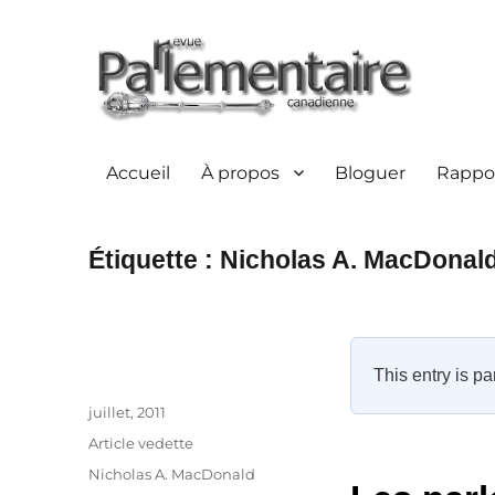
Accueil
À propos
Bloguer
Rappor
Étiquette :
Nicholas A. MacDonal
This entry is pa
Auteur
Publié
juillet, 2011
le
Catégories
Article vedette
Étiquettes
Nicholas A. MacDonald