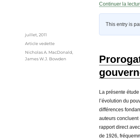
Continuer la lectu
This entry is pa
Auteur
Publié
juillet, 2011
le
Catégories
Article vedette
Étiquettes
Nicholas A. MacDonald
,
Prorogat
James W.J. Bowden
gouvern
La présente étude
l’évolution du pou
différences fondam
auteurs concluent 
rapport direct ave
de 1926, fréquemme