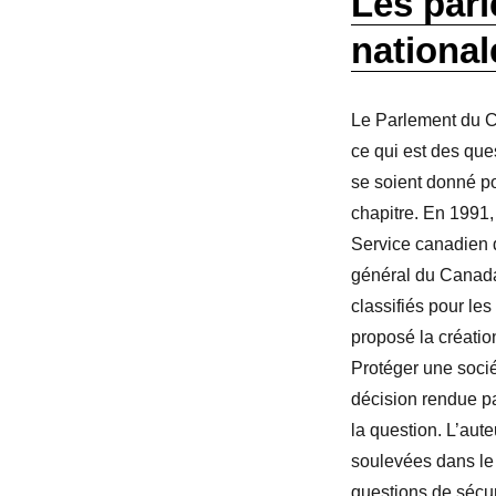
Les parl
nationa
Le Parlement du C
ce qui est des que
se soient donné p
chapitre. En 1991
Service canadien d
général du Canada
classifiés pour les
proposé la créatio
Protéger une socié
décision rendue pa
la question. L’aut
soulevées dans le 
questions de sécur