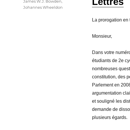
Lettres
James W.J. Bowden
,
Johannes Wheeldon
La prorogation en 
Monsieur,
Dans votre numér
étudiants de 2e cy
nombreuses questio
constitution, des 
Parlement en 2008.
argumentation clair
et souligné les di
demande de dissolu
plusieurs égards.