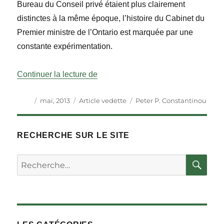
Bureau du Conseil privé étaient plus clairement
distinctes à la même époque, l’histoire du Cabinet du
Premier ministre de l’Ontario est marquée par une
constante expérimentation.
« Le Cabinet du premier ministre de
Continuer la lecture de
Auteur
Publié
Catégories
Étiquettes
mai, 2013
Article vedette
Peter P. Constantinou
le
RECHERCHE SUR LE SITE
RE
Rechercher :