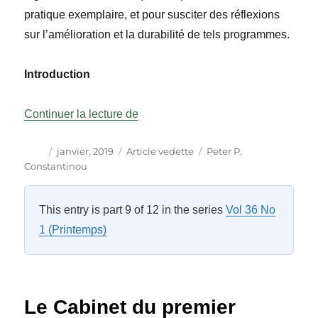
pratique exemplaire, et pour susciter des réflexions
sur l’amélioration et la durabilité de tels programmes.
Introduction
« L’apprentissage par l’expérience 
Continuer la lecture de
Auteur
Publié
Catégories
Étiquettes
janvier, 2019
Article vedette
Peter P.
le
Constantinou
This entry is part 9 of 12 in the series
Vol 36 No
1 (Printemps)
Le Cabinet du premier