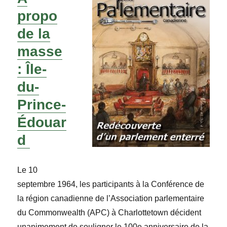
propo
de la
masse
: Île-
du-
Prince-
Édouar
d
Le 10
septembre 1964, les participants à la Conférence de
la région canadienne de l’Association parlementaire
du Commonwealth (APC) à Charlottetown décident
unanimement de souligner le 100e anniversaire de la