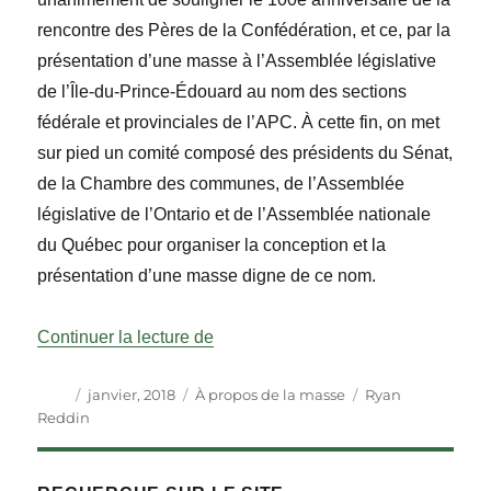
rencontre des Pères de la Confédération, et ce, par la
présentation d’une masse à l’Assemblée législative
de l’Île-du-Prince-Édouard au nom des sections
fédérale et provinciales de l’APC. À cette fin, on met
sur pied un comité composé des présidents du Sénat,
de la Chambre des communes, de l’Assemblée
législative de l’Ontario et de l’Assemblée nationale
du Québec pour organiser la conception et la
présentation d’une masse digne de ce nom.
« À propo de la masse : Île-du-Pri
Continuer la lecture de
Auteur
Publié
Catégories
Étiquettes
janvier, 2018
À propos de la masse
Ryan
le
Reddin