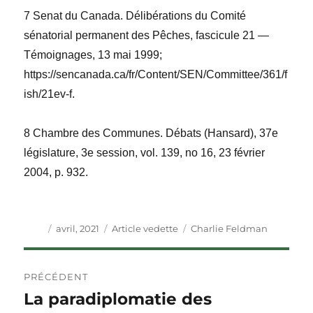
7 Senat du Canada. Délibérations du Comité
sénatorial permanent des Pêches, fascicule 21 —
Témoignages, 13 mai 1999;
https://sencanada.ca/fr/Content/SEN/Committee/361/f
ish/21ev-f.
8 Chambre des Communes. Débats (Hansard), 37e
législature, 3e session, vol. 139, no 16, 23 février
2004, p. 932.
Auteur
Publié
Catégories
Étiquettes
avril, 2021
Article vedette
Charlie Feldman
le
Navigation
PRÉCÉDENT
de
La paradiplomatie des
Article