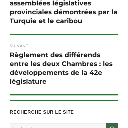
précédent :
assemblées législatives
l'article
provinciales démontrées par la
Turquie et le caribou
SUIVANT
Règlement des différends
Article
Suivant :
entre les deux Chambres : les
développements de la 42e
législature
RECHERCHE SUR LE SITE
RE
Rechercher :