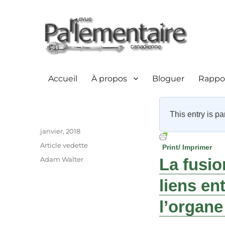
Accueil
À propos
Bloguer
Rappor
This entry is pa
Auteur
Publié
janvier, 2018
le
Catégories
Article vedette
Print/ Imprimer
Étiquettes
Adam Walter
La fusio
liens en
l’organe 