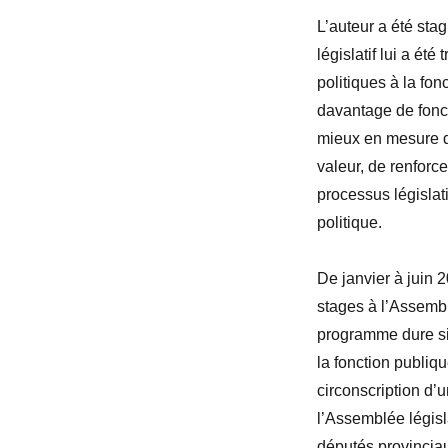
L’auteur a été sta
législatif lui a ét
politiques à la fonc
davantage de fonct
mieux en mesure d
valeur, de renforc
processus législati
politique.
De janvier à juin 
stages à l’Assembl
programme dure si
la fonction publi
circonscription d’
l’Assemblée législ
députés provinciau