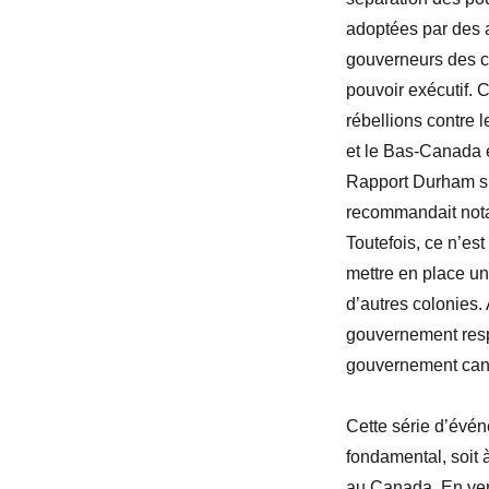
adoptées par des 
gouverneurs des c
pouvoir exécutif. 
rébellions contre
et le Bas-Canada e
Rapport Durham su
recommandait nota
Toutefois, ce n’es
mettre en place u
d’autres colonies
gouvernement resp
gouvernement can
Cette série d’évén
fondamental, soit à
au Canada. En vert