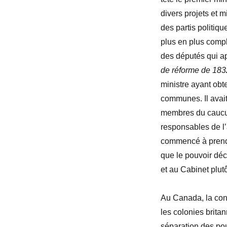
divers projets et
des partis politiq
plus en plus comp
des députés qui ap
de réforme de 183
ministre ayant obt
communes. Il avait
membres du caucus
responsables de l’
commencé à prendr
que le pouvoir déc
et au Cabinet plut
Au Canada, la con
les colonies britan
séparation des pouv