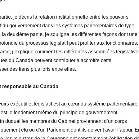
rtie, je décris la relation institutionnelle entre les pouvoirs
utif du gouvernement dans les systèmes parlementaires de type
la deuxième partie, je souligne les différentes façons dont une
fondie du processus législatif peut profiter aux fonctionnaires.
artie, j’explique comment les différentes assemblées législative
ques du Canada peuvent contribuer à accroître cette
ser des liens plus forts entre elles.
 responsable au Canada
oirs exécutif et législatif est au cœur du système parlementaire
’est le fondement même du principe de gouvernement
sein duquel les membres du Cabinet proviennent d’un corps
tiquement élu ou d’un Parlement dont ils doivent avoir l’appui. E
e, les ministres de la Couronne ont constamment l’obligation d