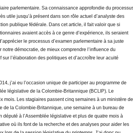
giaire parlementaire. Sa connaissance approfondie du processu
é très utile jusqu’à présent dans son rôle actuel d’analyste des
tion publique fédérale. Dans cet article, il fait valoir que si
ionnaires avaient accès à ce genre d’expérience, ils seraient
’apprécier le processus d’examen parlementaire à sa juste
er notre démocratie, de mieux comprendre l’influence du
f sur l’élaboration des politiques et d’accroître leur acuité
2014, j’ai eu l’occasion unique de participer au programme de
ée législative de la Colombie-Britannique (BCLIP). Le
x mois. Les stagiaires passent cinq semaines à un ministère de
que de la Colombie-Britannique, une semaine à un bureau de
un député à l’Assemblée législative et plus de quatre mois à
ative où ils font de la recherche et des analyses pour aider les
x lors de la session législative du printemps. J’ai donc pu