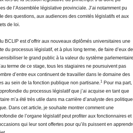
es de l’Assemblée législative provinciale. J’ai notamment pu
ode des questions, aux audiences des comités législatifs et aux
ets de loi.
 du BCLIP est d’offrir aux nouveaux diplômés universitaires une
e du processus législatif, et à plus long terme, de faire d’eux d
ensibiliser le grand public à la valeur du système parlementair
au terme de ce stage, tous les stagiaires ne poursuivent pas
ombre d’entre eux continuent de travailler dans le domaine des
1
es au sein de la fonction publique non partisane.
Pour ma part,
profondie du processus législatif que j’ai acquise en tant que
aire m’a été très utile dans ma carrière d’analyste des politiqu
ique. Dans cet article, je souhaite montrer comment une
fondie de l’organe législatif peut profiter aux fonctionnaires et
occasions qui leur sont offertes pour qu’ils puissent en apprend
et.