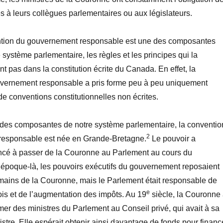
 à leurs collègues parlementaires ou aux législateurs.
ntion du gouvernement responsable est une des composantes
 système parlementaire, les règles et les principes qui la
nt pas dans la constitution écrite du Canada. En effet, la
vernement responsable a pris forme peu à peu uniquement
de conventions constitutionnelles non écrites.
des composantes de notre système parlementaire, la conventio
2
responsable est née en Grande-Bretagne.
Le pouvoir a
cé à passer de la Couronne au Parlement au cours du
e époque-là, les pouvoirs exécutifs du gouvernement reposaient
 mains de la Couronne, mais le Parlement était responsable de
e
lois et de l’augmentation des impôts. Au 19
siècle, la Couronne
 des ministres du Parlement au Conseil privé, qui avait à sa
istre. Elle espérait obtenir ainsi davantage de fonds pour financ