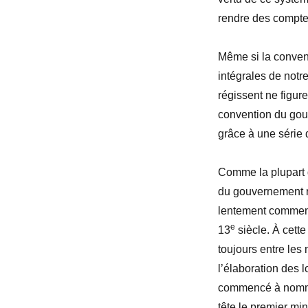
rendre des comptes
Même si la conve
intégrales de notre
régissent ne figure
convention du gou
grâce à une série 
Comme la plupart 
du gouvernement 
lentement commen
e
13
siècle. À cett
toujours entre les
l’élaboration des 
commencé à nommer
tête le premier min