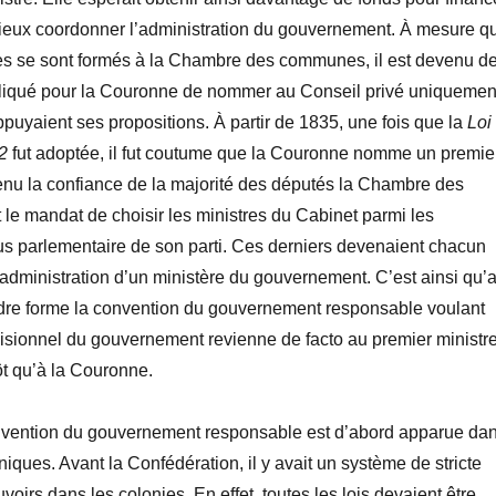
 mieux coordonner l’administration du gouvernement. À mesure q
ues se sont formés à la Chambre des communes, il est devenu d
liqué pour la Couronne de nommer au Conseil privé uniquemen
puyaient ses propositions. À partir de 1835, une fois que la
Loi
2
fut adoptée, il fut coutume que la Couronne nomme un premie
enu la confiance de la majorité des députés la Chambre des
 le mandat de choisir les ministres du Cabinet parmi les
 parlementaire de son parti. Ces derniers devenaient chacun
administration d’un ministère du gouvernement. C’est ainsi qu’
e forme la convention du gouvernement responsable voulant
isionnel du gouvernement revienne de facto au premier ministr
ôt qu’à la Couronne.
vention du gouvernement responsable est d’abord apparue da
niques. Avant la Confédération, il y avait un système de stricte
oirs dans les colonies. En effet, toutes les lois devaient être