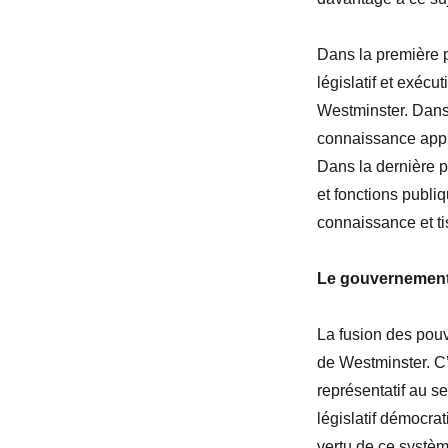
Dans la première pa
législatif et exéc
Westminster. Dans 
connaissance appro
Dans la dernière p
et fonctions publi
connaissance et tis
Le gouvernement
La fusion des pouv
de Westminster. C
représentatif au 
législatif démocra
vertu de ce systèm