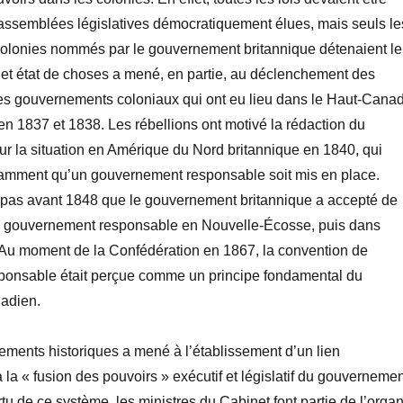
assemblées législatives démocratiquement élues, mais seuls le
olonies nommés par le gouvernement britannique détenaient le
Cet état de choses a mené, en partie, au déclenchement des
 les gouvernements coloniaux qui ont eu lieu dans le Haut-Cana
n 1837 et 1838. Les rébellions ont motivé la rédaction du
r la situation en Amérique du Nord britannique en 1840, qui
mment qu’un gouvernement responsable soit mis en place.
t pas avant 1848 que le gouvernement britannique a accepté de
n gouvernement responsable en Nouvelle-Écosse, puis dans
. Au moment de la Confédération en 1867, la convention de
onsable était perçue comme un principe fondamental du
adien.
ements historiques a mené à l’établissement d’un lien
 la « fusion des pouvoirs » exécutif et législatif du gouverneme
u de ce système, les ministres du Cabinet font partie de l’orga