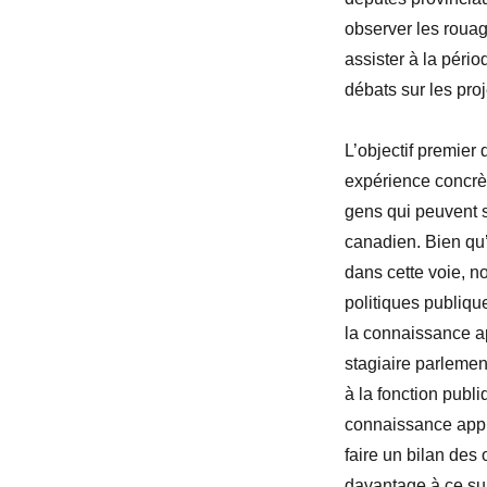
observer les rouag
assister à la péri
débats sur les proj
L’objectif premier
expérience concrèt
gens qui peuvent s
canadien. Bien qu’
dans cette voie, n
politiques publiqu
la connaissance ap
stagiaire parlement
à la fonction publ
connaissance appro
faire un bilan des 
davantage à ce suj