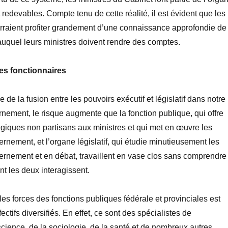
ont redevables. Compte tenu de cette réalité, il est évident que les
urraient profiter grandement d’une connaissance approfondie de
f auquel leurs ministres doivent rendre des comptes.
es fonctionnaires
 de la fusion entre les pouvoirs exécutif et législatif dans notre
ement, le risque augmente que la fonction publique, qui offre
égiques non partisans aux ministres et qui met en œuvre les
rnement, et l’organe législatif, qui étudie minutieusement les
ernement et en débat, travaillent en vase clos sans comprendre
t les deux interagissent.
les forces des fonctions publiques fédérale et provinciales est
fectifs diversifiés. En effet, ce sont des spécialistes de
science, de la sociologie, de la santé et de nombreux autres