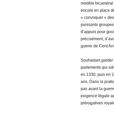
modèle bicaméral
encore en place de
« convoquer » des 
puissants groupes 
d’appuis pour gouv
précisément, d’avo
guerre de Cent An
Souhaitant garder u
parlements qui siè
en 1330, puis en 1
ans. Dans la prat
pas avant la guerr
exigence légale ad
prérogatives royal