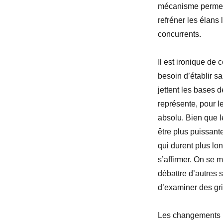
mécanisme permett
refréner les élans 
concurrents.
Il est ironique de 
besoin d’établir s
jettent les bases 
représente, pour l
absolu. Bien que 
être plus puissant
qui durent plus l
s’affirmer. On se m
débattre d’autres s
d’examiner des gr
Les changements l