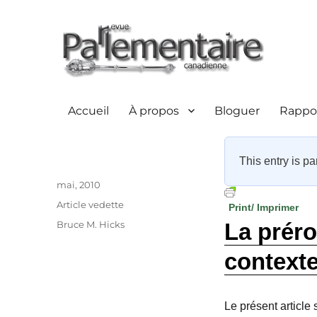
Accueil
À propos
Bloguer
Rappor
This entry is pa
Auteur
Publié
mai, 2010
le
Catégories
Article vedette
Print/ Imprimer
Étiquettes
Bruce M. Hicks
La préro
contexte
Le présent article 