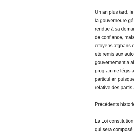
Un an plus tard, 
la gouverneure gén
rendue à sa demand
de confiance, mais
citoyens afghans c
été remis aux autor
gouvernement a alo
programme législat
particulier, puisqu
relative des parti
Précédents historiq
La Loi constitution
qui sera composé 