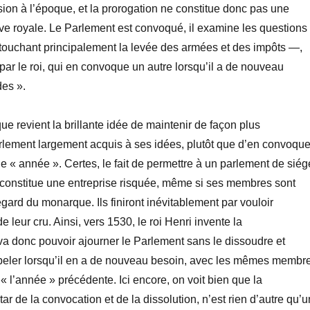
ssion à l’époque, et la prorogation ne constitue donc pas une
ve royale. Le Parlement est convoqué, il examine les questions
— touchant principalement la levée des armées et des impôts —,
 par le roi, qui en convoque un autre lorsqu’il a de nouveau
des ».
que revient la brillante idée de maintenir de façon plus
lement largement acquis à ses idées, plutôt que d’en convoque
« année ». Certes, le fait de permettre à un parlement de siég
 constitue une entreprise risquée, même si ses membres sont
égard du monarque. Ils finiront inévitablement par vouloir
e leur cru. Ainsi, vers 1530, le roi Henri invente la
l va donc pouvoir ajourner le Parlement sans le dissoudre et
peler lorsqu’il en a de nouveau besoin, avec les mêmes membr
 « l’année » précédente. Ici encore, on voit bien que la
star de la convocation et de la dissolution, n’est rien d’autre qu’u