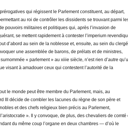
 prérogatives qui régissent le Parlement constituent, au départ,
mettant au roi de contrôler les dissidents se trouvant parmi le
e pouvoirs militaires et politiques qui, après l’invasion de
uérant, se mettent rapidement à contester l’imperium revendiq
out d’abord au sein de la noblesse et, ensuite, au sein du clergé
voquer une assemblée de barons, de prélats et de ministres,
surnommée « parlement » au xiiie siècle, n’est rien d’autre qu’
e visant à amadouer ceux qui contestent l’autorité de la
tout le monde peut être membre du Parlement, mais, au
rd III décide de combler les lacunes du règne de son père et
obles et des chefs religieux bien précis au Parlement,
 l’aristocratie ». Il y convoque, de plus, des chevaliers de comté 
indant du même coup l’organe en deux chambres — d’où le