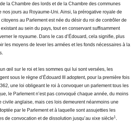
 de la Chambre des lords et de la Chambre des communes
 nos jours au Royaume-Uni. Ainsi, la prérogative royale de
citoyens au Parlement est née du désir du roi de contrôler de
existant au sein du pays, tout en conservant suffisamment
erner le royaume. Dans le cas d’Édouard, cela signifie, plus
ir les moyens de lever les armées et les fonds nécessaires à la
s.
n œil sur le roi et les sommes qui lui sont versées, les
gent sous le règne d’Édouard III adoptent, pour la première fois
362, une loi obligeant le roi à convoquer un parlement tous les
ique, le Parlement n’est pas convoqué chaque année, du moins
e civile anglaise, mais ces lois demeurent néanmoins une
optée par le Parlement et à laquelle sont assujetties les
1
es de convocation et de dissolution jusqu’au xixe siècle
.