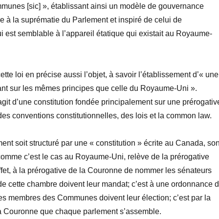
nes [sic] », établissant ainsi un modèle de gouvernance
ie à la suprématie du Parlement et inspiré de celui de
i est semblable à l’appareil étatique qui existait au Royaume-
te loi en précise aussi l’objet, à savoir l’établissement d’« une
sant sur les mêmes principes que celle du Royaume-Uni ».
’agit d’une constitution fondée principalement sur une prérogativ
 des conventions constitutionnelles, des lois et la common law.
ent soit structuré par une « constitution » écrite au Canada, so
omme c’est le cas au Royaume-Uni, relève de la prérogative
effet, à la prérogative de la Couronne de nommer les sénateurs
e cette chambre doivent leur mandat; c’est à une ordonnance 
es membres des Communes doivent leur élection; c’est par la
la Couronne que chaque parlement s’assemble.