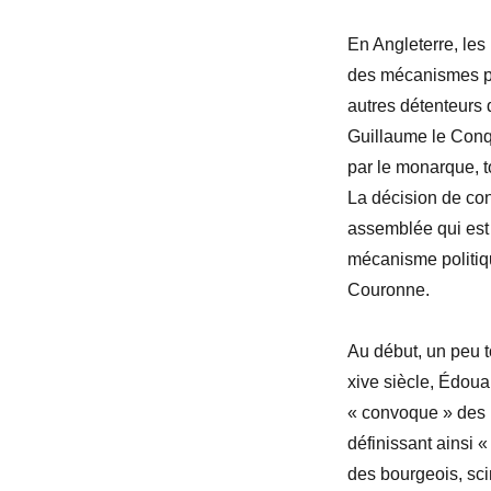
En Angleterre, les
des mécanismes per
autres détenteurs d
Guillaume le Conq
par le monarque, t
La décision de con
assemblée qui est 
mécanisme politiqu
Couronne.
Au début, un peu 
xive siècle, Édoua
« convoque » des n
définissant ainsi «
des bourgeois, sc