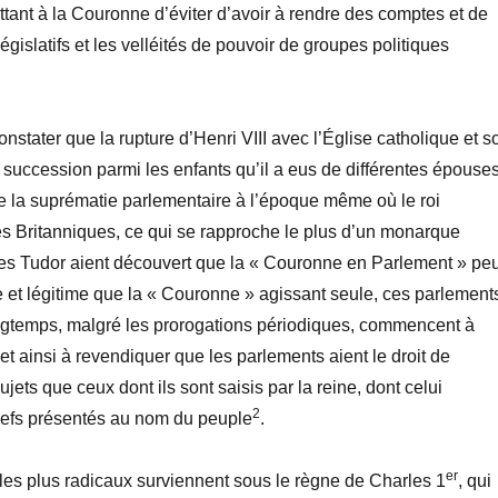
ant à la Couronne d’éviter d’avoir à rendre des comptes et de
législatifs et les velléités de pouvoir de groupes politiques
constater que la rupture d’Henri VIII avec l’Église catholique et s
a succession parmi les enfants qu’il a eus de différentes épouse
de la suprématie parlementaire à l’époque même où le roi
es Britanniques, ce qui se rapproche le plus d’un monarque
les Tudor aient découvert que la « Couronne en Parlement » peu
e et légitime que la « Couronne » agissant seule, ces parlement
ongtemps, malgré les prorogations périodiques, commencent à
et ainsi à revendiquer que les parlements aient le droit de
ujets que ceux dont ils sont saisis par la reine, dont celui
2
iefs présentés au nom du peuple
.
er
es plus radicaux surviennent sous le règne de Charles 1
, qui