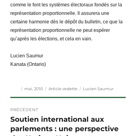
comme le font les systèmes électoraux fondés sur la
représentation proportionnelle. Il assurera une
certaine harmonie dès le dépôt du bulletin, ce que la
représentation proportionnelle ne peut espérer
qu’après les élections, et cela en vain.
Lucien Saumur
Kanata (Ontario)
Auteur
Publié
Catégories
Étiquettes
mai, 2010
Article vedette
Lucien Saumur
le
Navigation
PRÉCÉDENT
de
Soutien international aux
Article
précédent :
parlements : une perspective
l'article