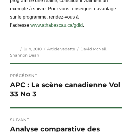
programme une réalité, constituent vraiment un
exemple à suivre. Pour vous renseigner davantage
sur le programme, rendez-vous à
l’adresse
www.athabascau.ca/gdld
.
Auteur
Publié
Catégories
Étiquettes
juin, 2010
Article vedette
David McNeil
,
le
Shannon Dean
Navigation
PRÉCÉDENT
de
APC : La scène canadienne Vol
Article
précédent :
33 No 3
l'article
SUIVANT
Analyse comparative des
Article