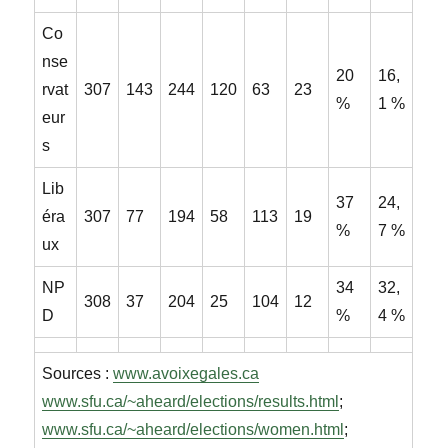
Co
nse
20
16,
rvat
307
143
244
120
63
23
%
1 %
eur
s
Lib
37
24,
éra
307
77
194
58
113
19
%
7 %
ux
NP
34
32,
308
37
204
25
104
12
D
%
4 %
Sources :
www.avoixegales.ca
www.sfu.ca/~aheard/elections/results.html
;
www.sfu.ca/~aheard/elections/women.html
;