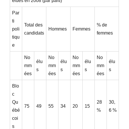
élues en 2008 (par parti)
Par
ti
Total des
% de
poli
Hommes
Femmes
candidats
femmes
tiqu
e
No
No
No
No
élu
élu
élu
élu
mm
mm
mm
mm
s
s
s
s
ées
ées
ées
ées
Blo
c
Qu
28
30,
75
49
55
34
20
15
ébé
%
6 %
coi
s