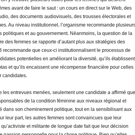
êmes avant de faire le saut : un cours en direct sur le Web, des
dio, des documents audiovisuels, des trousses électorales et
ues. Au niveau institutionnel, l’organisme recommande plusieur
is politiques et au gouvernement. Néanmoins, la question de la
e des femmes se rapporte d’autant plus aux stratégies des
 recommande que ceux-ci institutionnalisent le processus de
dates potentielles en améliorant la diversité, qu’ils établissent
as et qu’ils encaissent une récompense financière pour celles
r candidates.
e les entrevues menées, seulement une candidate a affirmé qu
ponsables de la condition féminine aux niveaux régional et
idé dans son cheminement politique, tout en la sensibilisant aux
ur leur part, les autres femmes sont convaincues que leur
qu’activiste et militante de longue date fait que leur décision
une passion personnelle pour la chose politique. Bien qu’elles