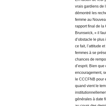
vrais gardiens de 
démontré les reche
femme au Nouveau
rapport final de l
Brunswick, « il fa
d’obstacle le plus
ce fait, l’attitude
femmes à se présent
chances de remport
d’esprit. Bien que 
encouragement, sen
le CCCFNB pour en
quand vient le tem
institutionnellemen
générales à date fi
au cours des derni