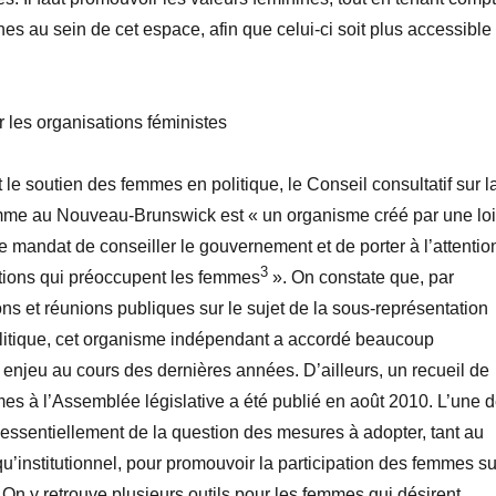
es au sein de cet espace, afin que celui-ci soit plus accessible
 les organisations féministes
 le soutien des femmes en politique, le Conseil consultatif sur l
emme au Nouveau-Brunswick est « un organisme créé par une loi
le mandat de conseiller le gouvernement et de porter à l’attentio
3
stions qui préoccupent les femmes
». On constate que, par
ons et réunions publiques sur le sujet de la sous-représentation
itique, cet organisme indépendant a accordé beaucoup
 enjeu au cours des dernières années. D’ailleurs, un recueil de
mes à l’Assemblée législative a été publié en août 2010. L’une 
e essentiellement de la question des mesures à adopter, tant au
qu’institutionnel, pour promouvoir la participation des femmes su
. On y retrouve plusieurs outils pour les femmes qui désirent