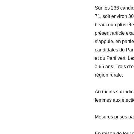
Sur les 236 candi
71, soit environ 3
beaucoup plus éle
présent article ex
s’appuie, en parti
candidates du Part
et du Parti vert. 
à 65 ans. Trois d’e
région rurale.
Au moins six indic
femmes aux élect
Mesures prises par
En raison de leur 