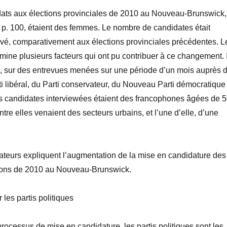
dats aux élections provinciales de 2010 au Nouveau-Brunswick,
0 p. 100, étaient des femmes. Le nombre de candidates était
vé, comparativement aux élections provinciales précédentes. L
amine plusieurs facteurs qui ont pu contribuer à ce changement. I
e, sur des entrevues menées sur une période d’un mois auprès 
i libéral, du Parti conservateur, du Nouveau Parti démocratique
Les candidates interviewées étaient des francophones âgées de 
ntre elles venaient des secteurs urbains, et l’une d’elle, d’une
ateurs expliquent l’augmentation de la mise en candidature des
ions de 2010 au Nouveau-Brunswick.
 les partis politiques
processus de mise en candidature, les partis politiques sont les