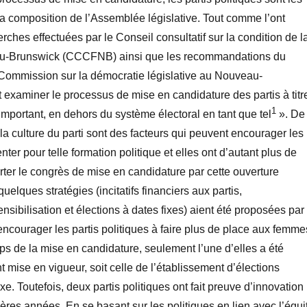
la composition de l’Assemblée législative. Tout comme l’ont
rches effectuées par le Conseil consultatif sur la condition de l
-Brunswick (CCCFNB) ainsi que les recommandations du
a Commission sur la démocratie législative au Nouveau-
ut examiner le processus de mise en candidature des partis à titr
1
 important, en dehors du système électoral en tant que tel
». De
 et la culture du parti sont des facteurs qui peuvent encourager les
er pour telle formation politique et elles ont d’autant plus de
er le congrès de mise en candidature par cette ouverture
quelques stratégies (incitatifs financiers aux partis,
sibilisation et élections à dates fixes) aient été proposées par
courager les partis politiques à faire plus de place aux femme
ps de la mise en candidature, seulement l’une d’elles a été
t mise en vigueur, soit celle de l’établissement d’élections
xe. Toutefois, deux partis politiques ont fait preuve d’innovation
ères années. En se basant sur les politiques en lien avec l’équi