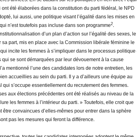
 ont été élaborées dans la constitution du parti fédéral, le NPD
opté, lui aussi, une politique visant l’égalité dans les mises en
2
qui n’est toutefois pas incluse dans son programme
.
nstitutionnalisation d’un plan d’action sur l’égalité des sexes, le
ur sa part, mis en place avec la Commission libérale féminine le
qui incite les femmes à s’impliquer dans le processus politique 
 qui se sont démarquées par leur dévouement à la cause
a mentionné l’une des candidates lors de notre entretien, les
en accueillies au sein du parti. Il y a d’ailleurs une équipe au
ral qui s’occupe essentiellement du recrutement des femmes.
nses aux élections précédentes ont été réalisés au niveau de la
ure les femmes à l’intérieur du parti. » Toutefois, elle croit que
t être convaincues d’elles-mêmes pour entrer dans la sphère
sont pas les mesures qui feront la différence.
spective, toutes les candidates interrogées adoptent le même