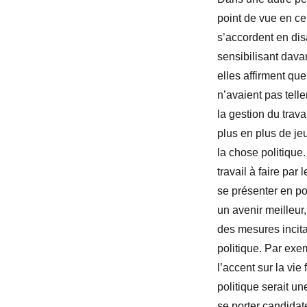
point de vue en ce 
s’accordent en disa
sensibilisant dava
elles affirment qu
n’avaient pas tell
la gestion du trava
plus en plus de j
la chose politique
travail à faire par
se présenter en po
un avenir meilleur,
des mesures incitat
politique. Par exem
l’accent sur la vie
politique serait u
se porter candidat