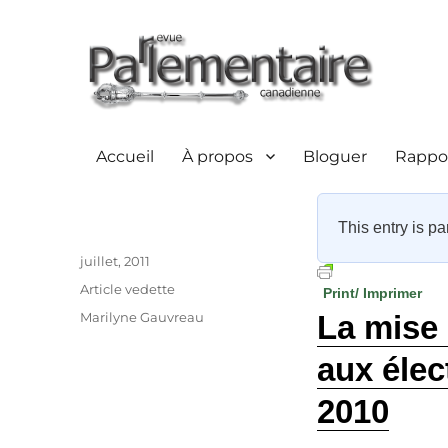
Accueil
À propos
Bloguer
Rappor
This entry is pa
Auteur
Publié
juillet, 2011
le
Catégories
Article vedette
Print/ Imprimer
Étiquettes
Marilyne Gauvreau
La mise
aux éle
2010