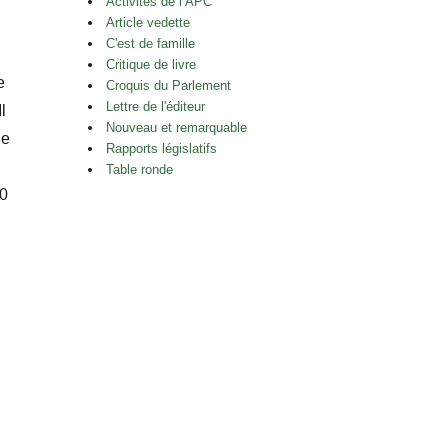
Activités de l’APC
Article vedette
C'est de famille
Critique de livre
e
Croquis du Parlement
Lettre de l'éditeur
l
Nouveau et remarquable
de
Rapports législatifs
Table ronde
50