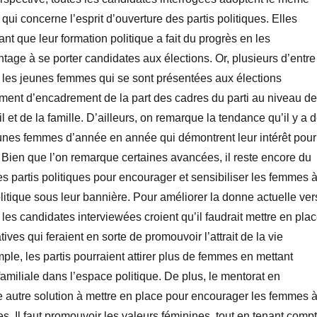
qui concerne l’esprit d’ouverture des partis politiques. Elles
nt que leur formation politique a fait du progrès en les
ntage à se porter candidates aux élections. Or, plusieurs d’entre
e les jeunes femmes qui se sont présentées aux élections
ement d’encadrement de la part des cadres du parti au niveau de
il et de la famille. D’ailleurs, on remarque la tendance qu’il y a 
eunes femmes d’année en année qui démontrent leur intérêt pour
. Bien que l’on remarque certaines avancées, il reste encore du
 les partis politiques pour encourager et sensibiliser les femmes 
litique sous leur bannière. Pour améliorer la donne actuelle ver
 les candidates interviewées croient qu’il faudrait mettre en pla
ives qui feraient en sorte de promouvoir l’attrait de la vie
ple, les partis pourraient attirer plus de femmes en mettant
 familiale dans l’espace politique. De plus, le mentorat en
ne autre solution à mettre en place pour encourager les femmes 
es. Il faut promouvoir les valeurs féminines, tout en tenant comp