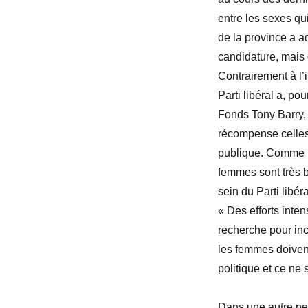
entre les sexes qui
de la province a ad
candidature, mais 
Contrairement à l’i
Parti libéral a, po
Fonds Tony Barry, 
récompense celles
publique. Comme l’
femmes sont très bi
sein du Parti libé
« Des efforts inte
recherche pour incl
les femmes doiven
politique et ce ne 
Dans une autre per