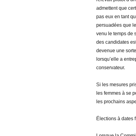
admettent que cert
pas eux en tant que
persuadées que leu
venu le temps de s
des candidates est
devenue une sorte 
lorsqu’elle a entr
conservateur.
Si les mesures pri
les femmes à se po
les prochains aspec
Élections à dates 
Lorsque la Commis