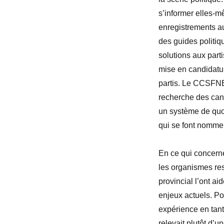
s’informer elles-m
enregistrements au
des guides politiq
solutions aux part
mise en candidatur
partis. Le CCSFNB
recherche des candi
un système de quot
qui se font nomme
En ce qui concern
les organismes res
provincial l’ont a
enjeux actuels. Po
expérience en tant 
relevait plutôt d’