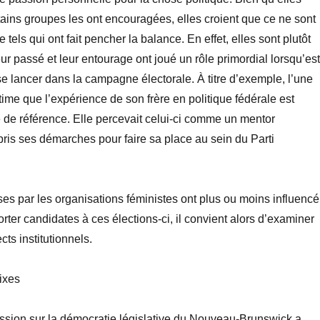
ains groupes les ont encouragées, elles croient que ce ne sont
 tels qui ont fait pencher la balance. En effet, elles sont plutôt
r passé et leur entourage ont joué un rôle primordial lorsqu’est
e lancer dans la campagne électorale. À titre d’exemple, l’une
ime que l’expérience de son frère en politique fédérale est
de référence. Elle percevait celui-ci comme un mentor
epris ses démarches pour faire sa place au sein du Parti
ses par les organisations féministes ont plus ou moins influencé
rter candidates à ces élections-ci, il convient alors d’examiner
ts institutionnels.
fixes
sion sur la démocratie législative du Nouveau-Brunswick a