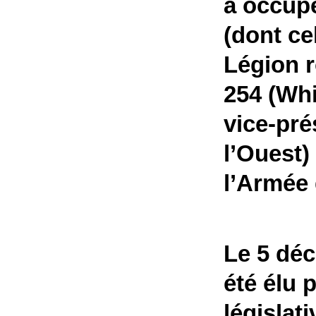
a occupé
(dont ce
Légion r
254 (Whi
vice-pré
l’Ouest)
l’Armée
Le 5 dé
été élu 
législat