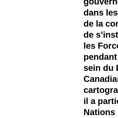
gouverne
dans les
de la c
de s’ins
les For
pendant 
sein du 
Canadian
cartogra
il a par
Nations 