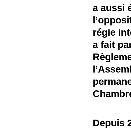
a aussi 
l’oppos
régie in
a fait p
Règlemen
l’Assem
permanen
Chambr
Depuis 2