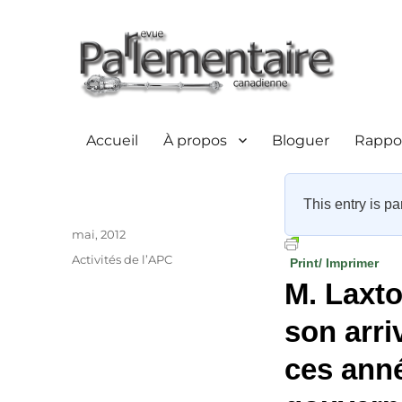
Accueil
À propos
Bloguer
Rappor
This entry is pa
Auteur
Publié
mai, 2012
le
Catégories
Activités de l’APC
Print/ Imprimer
M. Laxto
son arri
ces année