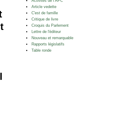
Activités de l’APC
Article vedette
t
C'est de famille
Critique de livre
t
Croquis du Parlement
Lettre de l'éditeur
Nouveau et remarquable
Rapports législatifs
Table ronde
l