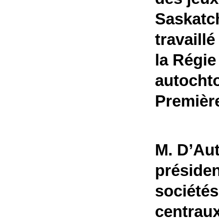
Saskatc
travaill
la Régie
autochto
Premièr
M. D’Aut
préside
sociétés
centraux