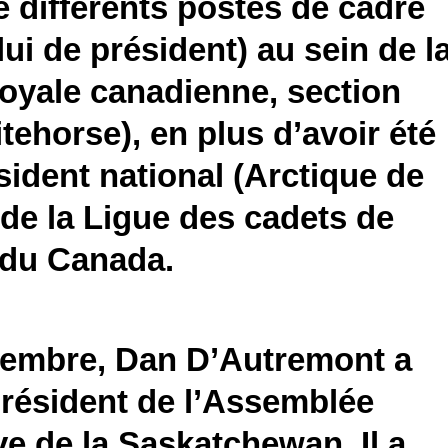
 différents postes de cadre
lui de président) au sein de l
oyale canadienne, section
tehorse), en plus d’avoir été
sident national (Arctique de
 de la Ligue des cadets de
 du Canada.
cembre,
Dan D’Autremont
a
président de l’Assemblée
ive de la Saskatchewan. Il a