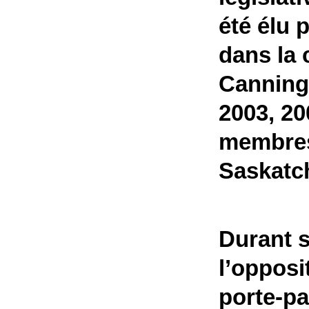
été élu 
dans la 
Canningt
2003, 200
membres 
Saskatc
Durant 
l’opposi
porte-pa