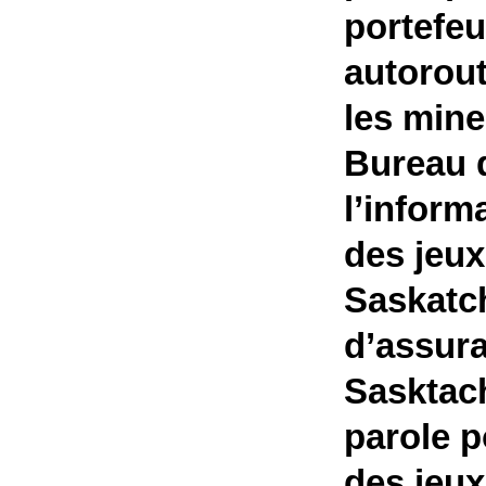
portefeu
autorout
les mine
Bureau 
l’inform
des jeux
Saskatch
d’assur
Sasktach
parole p
des jeux