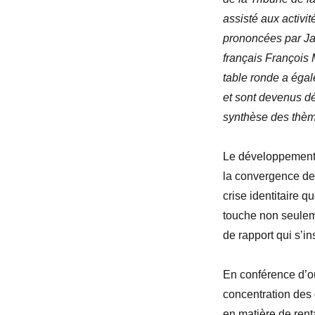
assisté aux activi
prononcées par Jac
français François 
table ronde a égale
et sont devenus dé
synthèse des thème
Le développement 
la convergence de
crise identitaire 
touche non seulemen
de rapport qui s’in
En conférence d’ou
concentration des
en matière de rent