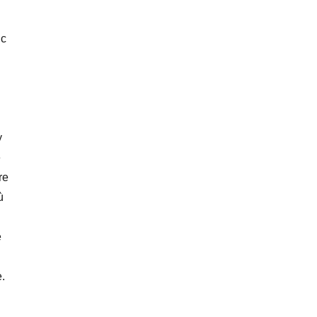
nc
y
e
re
ù
e
.