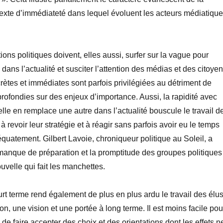
texte d’immédiateté dans lequel évoluent les acteurs médiatiqu
ions politiques doivent, elles aussi, surfer sur la vague pour
ans l’actualité et susciter l’attention des médias et des citoyen
rètes et immédiates sont parfois privilégiées au détriment de
profondies sur des enjeux d’importance. Aussi, la rapidité avec
lle en remplace une autre dans l’actualité bouscule le travail d
e à revoir leur stratégie et à réagir sans parfois avoir eu le temps
quatement. Gilbert Lavoie, chroniqueur politique au Soleil, a
manque de préparation et la promptitude des groupes politiques
uvelle qui fait les manchettes.
rt terme rend également de plus en plus ardu le travail des élus
tion, une vision et une portée à long terme. Il est moins facile pou
de faire accepter des choix et des orientations dont les effets n