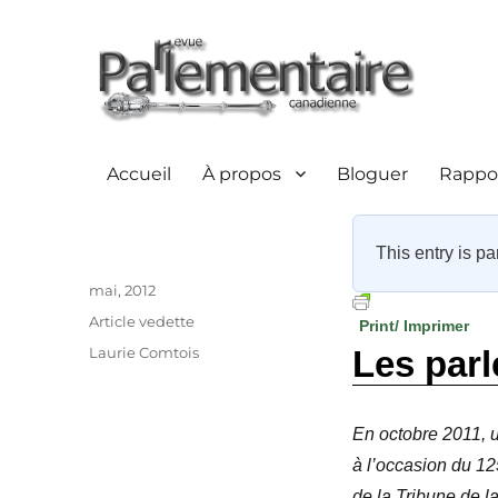
Accueil
À propos
Bloguer
Rappor
This entry is pa
Auteur
Publié
mai, 2012
le
Catégories
Article vedette
Print/ Imprimer
Étiquettes
Laurie Comtois
Les parl
En octobre 2011, u
à l’occasion du 12
de la Tribune de l