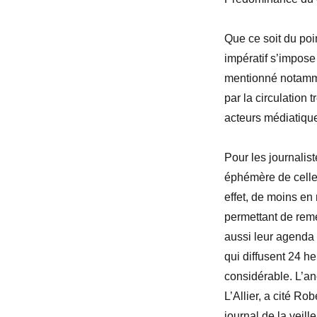
Que ce soit du poi
impératif s’impose
mentionné notamment
par la circulation t
acteurs médiatique
Pour les journalist
éphémère de celle-c
effet, de moins en
permettant de reme
aussi leur agenda 
qui diffusent 24 h
considérable. L’a
L’Allier, a cité Ro
journal de la veill