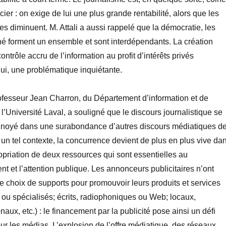
ier : on exige de lui une plus grande rentabilité, alors que les
es diminuent. M. Attali a aussi rappelé que la démocratie, les
é forment un ensemble et sont interdépendants. La création
contrôle accru de l’information au profit d’intérêts privés
 lui, une problématique inquiétante.
rofesseur Jean Charron, du Département d’information et de
’Université Laval, a souligné que le discours journalistique se
i noyé dans une surabondance d’autres discours médiatiques d
un tel contexte, la concurrence devient de plus en plus vive da
ropriation de deux ressources qui sont essentielles au
ent et l’attention publique. Les annonceurs publicitaires n’ont
e choix de supports pour promouvoir leurs produits et services
ou spécialisés; écrits, radiophoniques ou Web; locaux,
aux, etc.) : le financement par la publicité pose ainsi un défi
r les médias. L’explosion de l’offre médiatique, des réseaux