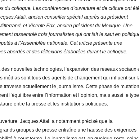
tés du colloque. Les conférences d’ouverture et de clôture ont ét
ques Attali, ancien conseiller spécial auprès du président
Mitterrand, et Vicente Fox, ancien président du Mexique. Une
ment rassemblé trois journalistes qui ont fait le saut en politiqu
putés à l’Assemblée nationale. Cet article présente une
s abordés et des réflexions élaborées durant le colloque.
des nouvelles technologies, l’expansion des réseaux sociaux 
s médias sont tous des agents de changement qui influent sur l
que traverse actuellement le journalisme. Cette phase de mutatio
t l’équilibre entre l’information et l’opinion, mais aussi le type
staure entre la presse et les institutions politiques.
verture, Jacques Attali a notamment précisé que la
 grands groupes de presse entraîne une hausse des exigences
abilité à court terme. Le journalisme est, en quelque sorte, coin