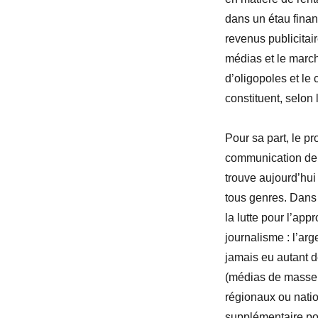
dans un étau financ
revenus publicitair
médias et le march
d’oligopoles et le 
constituent, selon
Pour sa part, le p
communication de l
trouve aujourd’hu
tous genres. Dans 
la lutte pour l’app
journalisme : l’arg
jamais eu autant d
(médias de masse 
régionaux ou nation
supplémentaire pou