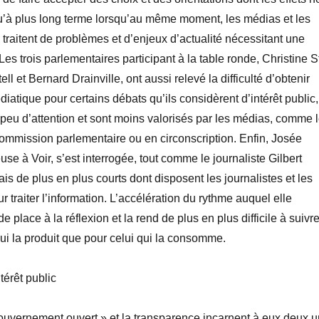
u’à plus long terme lorsqu’au même moment, les médias et les
 traitent de problèmes et d’enjeux d’actualité nécessitant une
es trois parlementaires participant à la table ronde, Christine S
ell et Bernard Drainville, ont aussi relevé la difficulté d’obtenir
iatique pour certains débats qu’ils considèrent d’intérêt public,
 peu d’attention et sont moins valorisés par les médias, comme 
 commission parlementaire ou en circonscription. Enfin, Josée
se à Voir, s’est interrogée, tout comme le journaliste Gilbert
ais de plus en plus courts dont disposent les journalistes et les
 traiter l’information. L’accélération du rythme auquel elle
de place à la réflexion et la rend de plus en plus difficile à suivre
qui la produit que pour celui qui la consomme.
térêt public
ouvernement ouvert » et la transparence incarnent à eux deux u