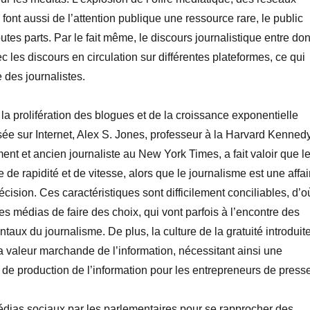
font aussi de l’attention publique une ressource rare, le public
toutes parts. Par le fait même, le discours journalistique entre do
 les discours en circulation sur différentes plateformes, ce qui
 des journalistes.
 la prolifération des blogues et de la croissance exponentielle
usée sur Internet, Alex S. Jones, professeur à la Harvard Kenned
nt et ancien journaliste au New York Times, a fait valoir que l
 de rapidité et de vitesse, alors que le journalisme est une affai
écision. Ces caractéristiques sont difficilement conciliables, d’o
es médias de faire des choix, qui vont parfois à l’encontre des
taux du journalisme. De plus, la culture de la gratuité introduit
la valeur marchande de l’information, nécessitant ainsi une
 de production de l’information pour les entrepreneurs de presse
médias sociaux par les parlementaires pour se rapprocher des