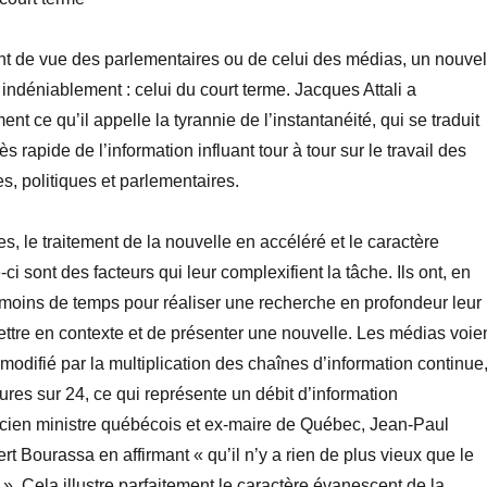
nt de vue des parlementaires ou de celui des médias, un nouvel
 indéniablement : celui du court terme. Jacques Attali a
 ce qu’il appelle la tyrannie de l’instantanéité, qui se traduit
rès rapide de l’information influant tour à tour sur le travail des
s, politiques et parlementaires.
es, le traitement de la nouvelle en accéléré et le caractère
i sont des facteurs qui leur complexifient la tâche. Ils ont, en
 moins de temps pour réaliser une recherche en profondeur leur
ttre en contexte et de présenter une nouvelle. Les médias voie
modifié par la multiplication des chaînes d’information continue
eures sur 24, ce qui représente un débit d’information
ncien ministre québécois et ex-maire de Québec, Jean-Paul
bert Bourassa en affirmant « qu’il n’y a rien de plus vieux que le
e ». Cela illustre parfaitement le caractère évanescent de la