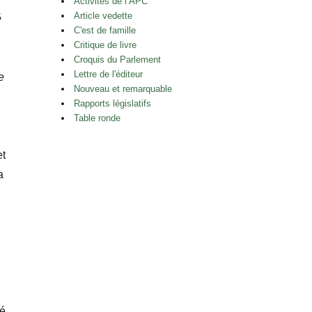
Activités de l’APC
Article vedette
é
C'est de famille
Critique de livre
Croquis du Parlement
Lettre de l'éditeur
e
Nouveau et remarquable
Rapports législatifs
Table ronde
et
a
n
cé