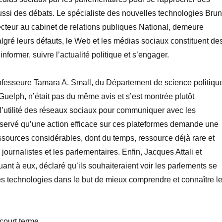
ussi des débats. Le spécialiste des nouvelles technologies Bru
recteur au cabinet de relations publiques National, demeure
gré leurs défauts, le Web et les médias sociaux constituent de
’informer, suivre l’actualité politique et s’engager.
rofesseure Tamara A. Small, du Département de science politiqu
 Guelph, n’était pas du même avis et s’est montrée plutôt
l’utilité des réseaux sociaux pour communiquer avec les
bservé qu’une action efficace sur ces plateformes demande une
essources considérables, dont du temps, ressource déjà rare et
journalistes et les parlementaires. Enfin, Jacques Attali et
uant à eux, déclaré qu’ils souhaiteraient voir les parlements se
es technologies dans le but de mieux comprendre et connaître l
court terme