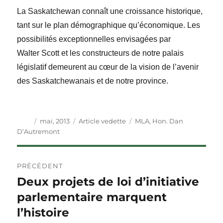
La Saskatchewan connaît une croissance historique,
tant sur le plan démographique qu’économique. Les
possibilités exceptionnelles envisagées par
Walter Scott et les constructeurs de notre palais
législatif demeurent au cœur de la vision de l’avenir
des Saskatchewanais et de notre province.
Auteur
Publié
Catégories
Étiquettes
mai, 2013
Article vedette
MLA
,
Hon. Dan
le
D’Autremont
Navigation
PRÉCÉDENT
de
Deux projets de loi d’initiative
Article
précédent :
parlementaire marquent
l'article
l’histoire