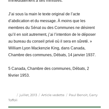
immédiatement à ses ministres.
J’ai sous la main le texte original de l’acte
d’abdication et du message. À moins que les
membres du Sénat ou des Communes ne désirent
qu’il en soit autrement, j’ai l’intention de le déposer
au bureau du conseil privé où il sera en sûreté. »
William Lyon Mackenzie King, dans Canada,
Chambre des communes,
Débats
, 14 janvier 1937.
5 Canada, Chambre des communes,
Débats
, 2
février 1953.
Auteur
Publié
Catégories
Étiquettes
juillet, 2013
Article vedette
Paul Benoit
,
Garry
le
Toffoli