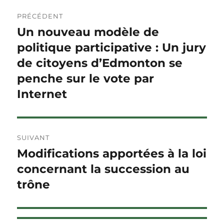
Navigation
PRÉCÉDENT
de
Un nouveau modèle de
Article
précédent :
politique participative : Un jury
l'article
de citoyens d’Edmonton se
penche sur le vote par
Internet
SUIVANT
Modifications apportées à la loi
Article
Suivant :
concernant la succession au
trône