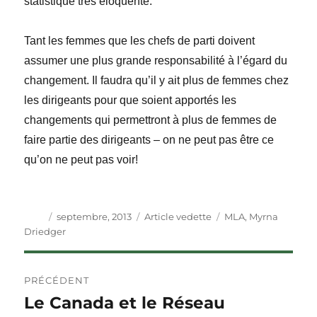
statistique très éloquente.
Tant les femmes que les chefs de parti doivent
assumer une plus grande responsabilité à l’égard du
changement. Il faudra qu’il y ait plus de femmes chez
les dirigeants pour que soient apportés les
changements qui permettront à plus de femmes de
faire partie des dirigeants – on ne peut pas être ce
qu’on ne peut pas voir!
Auteur
Publié
Catégories
Étiquettes
septembre, 2013
Article vedette
MLA
,
Myrna
le
Driedger
Navigation
PRÉCÉDENT
de
Le Canada et le Réseau
Article