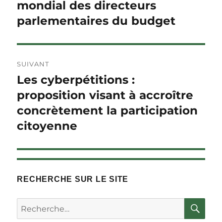
précédent :
mondial des directeurs
l'article
parlementaires du budget
SUIVANT
Les cyberpétitions :
Article
Suivant :
proposition visant à accroître
concrètement la participation
citoyenne
RECHERCHE SUR LE SITE
RE
Rechercher :