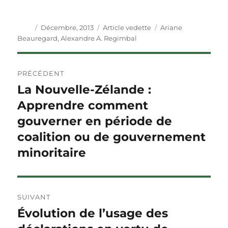
Auteur
Publié
Catégories
Étiquettes
Décembre, 2013
Article vedette
Ariane
le
Beauregard
,
Alexandre A. Regimbal
Navigation
PRÉCÉDENT
de
La Nouvelle-Zélande :
Article
précédent :
Apprendre comment
l'article
gouverner en période de
coalition ou de gouvernement
minoritaire
SUIVANT
Évolution de l’usage des
Article
Suivant :