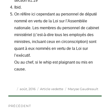
section 81.19
Ibid.
On réfère ici cependant au personnel de député
nommé en vertu de la Loi sur l’Assemblée
nationale. Les membres du personnel de cabinet
ministériel (c’est-à-dire tous les employés des
ministres, incluant ceux en circonscription) sont
quant à eux nommés en vertu de la Loi sur
l’exécutif.
Ou au chef, si le whip est plaignant ou mis en
cause.
Auteur
Publié
Catégories
Étiquettes
août, 2016
Article vedette
Maryse Gaudreault
le
Navigation
PRÉCÉDENT