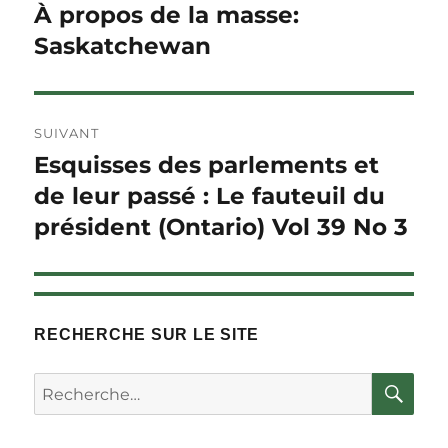
de
À propos de la masse:
Article
précédent :
Saskatchewan
l'article
SUIVANT
Esquisses des parlements et
Article
Suivant :
de leur passé : Le fauteuil du
président (Ontario) Vol 39 No 3
RECHERCHE SUR LE SITE
RE
Rechercher :