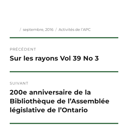
Auteur
Publié
Catégories
septembre, 2016
Activités de l’APC
le
Navigation
PRÉCÉDENT
de
Sur les rayons Vol 39 No 3
Article
précédent :
l'article
SUIVANT
200e anniversaire de la
Article
Suivant :
Bibliothèque de l’Assemblée
législative de l’Ontario