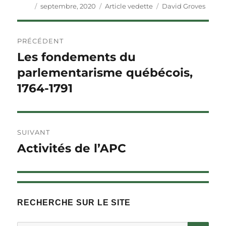
Auteur
Publié
Catégories
Étiquettes
septembre, 2020
Article vedette
David Groves
le
Navigation
PRÉCÉDENT
de
Les fondements du
Article
précédent :
parlementarisme québécois,
l'article
1764-1791
SUIVANT
Activités de l’APC
Article
Suivant :
RECHERCHE SUR LE SITE
RE