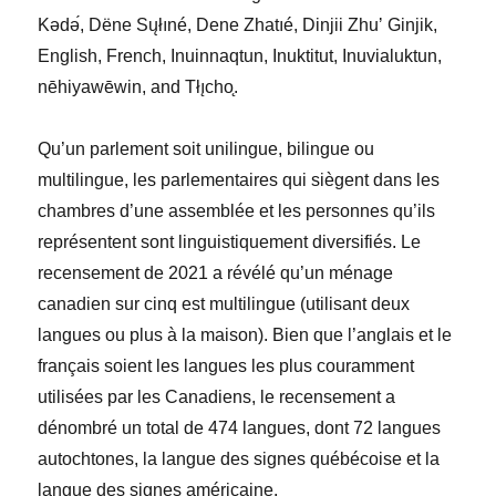
Kǝdǝ
, Dëne Sųłıné, Dene Zhatıé, Dinjii Zhu
ʼ
Ginjik,
English, French, Inuinnaqtun, Inuktitut, Inuvialuktun,
nēhiyawēwin, and Tłı̨cho
.
Qu’un parlement soit unilingue, bilingue ou
multilingue, les parlementaires qui siègent dans les
chambres d’une assemblée et les personnes qu’ils
représentent sont linguistiquement diversifiés. Le
recensement de 2021 a révélé qu’un ménage
canadien sur cinq est multilingue (utilisant deux
langues ou plus à la maison). Bien que l’anglais et le
français soient les langues les plus couramment
utilisées par les Canadiens, le recensement a
dénombré un total de 474 langues, dont 72 langues
autochtones, la langue des signes québécoise et la
langue des signes américaine.