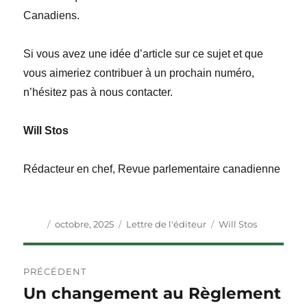
Canadiens.
Si vous avez une idée d’article sur ce sujet et que
vous aimeriez contribuer à un prochain numéro,
n’hésitez pas à nous contacter.
Will Stos
Rédacteur en chef,
Revue parlementaire canadienne
Auteur
Publié
Catégories
Étiquettes
octobre, 2025
Lettre de l'éditeur
Will Stos
le
Navigation
PRÉCÉDENT
de
Un changement au Règlement
Article