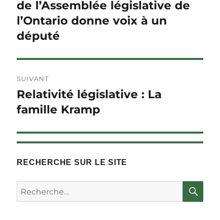
précédent :
de l’Assemblée législative de
l'article
l’Ontario donne voix à un
député
SUIVANT
Relativité législative : La
Article
Suivant :
famille Kramp
RECHERCHE SUR LE SITE
RE
Rechercher :