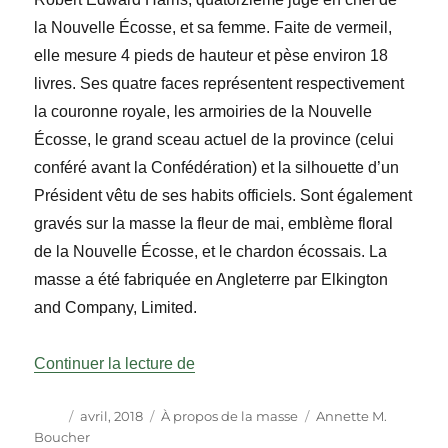
la Nouvelle Écosse, et sa femme. Faite de vermeil,
elle mesure 4 pieds de hauteur et pèse environ 18
livres. Ses quatre faces représentent respectivement
la couronne royale, les armoiries de la Nouvelle
Écosse, le grand sceau actuel de la province (celui
conféré avant la Confédération) et la silhouette d’un
Président vêtu de ses habits officiels. Sont également
gravés sur la masse la fleur de mai, emblème floral
de la Nouvelle Écosse, et le chardon écossais. La
masse a été fabriquée en Angleterre par Elkington
and Company, Limited.
« À propos de la masse : Nouvelle 
Continuer la lecture de
Auteur
Publié
Catégories
Étiquettes
avril, 2018
À propos de la masse
Annette M.
le
Boucher