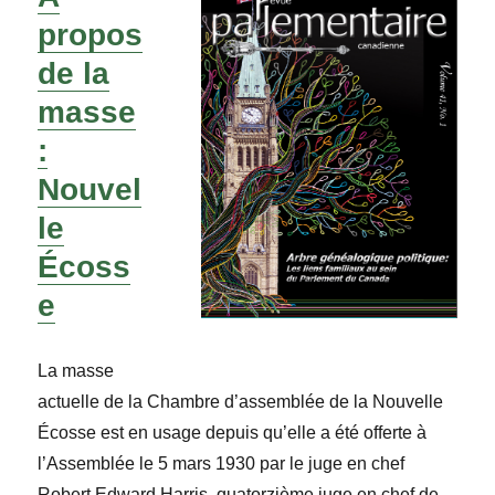
propos
de la
masse
:
Nouvel
le
Écoss
e
La masse
actuelle de la Chambre d’assemblée de la Nouvelle
Écosse est en usage depuis qu’elle a été offerte à
l’Assemblée le 5 mars 1930 par le juge en chef
Robert Edward Harris, quatorzième juge en chef de