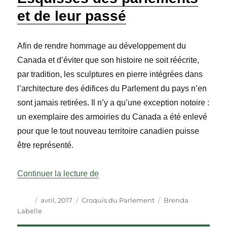
et de leur passé
Afin de rendre hommage au développement du
Canada et d’éviter que son histoire ne soit réécrite,
par tradition, les sculptures en pierre intégrées dans
l’architecture des édifices du Parlement du pays n’en
sont jamais retirées. Il n’y a qu’une exception notoire :
un exemplaire des armoiries du Canada a été enlevé
pour que le tout nouveau territoire canadien puisse
être représenté.
« Esquisses des parlements et de l
Continuer la lecture de
Auteur
Publié
Catégories
Étiquettes
avril, 2017
Croquis du Parlement
Brenda
le
Labelle