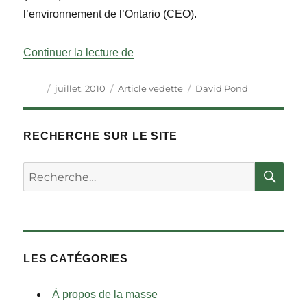
l’environnement de l’Ontario (CEO).
« Le rôle des hauts fonctionnaires 
Continuer la lecture de
Auteur
Publié
Catégories
Étiquettes
juillet, 2010
Article vedette
David Pond
le
RECHERCHE SUR LE SITE
RE
Rechercher :
LES CATÉGORIES
À propos de la masse