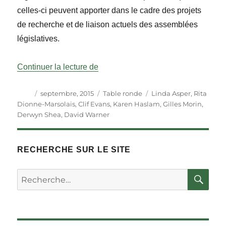
celles-ci peuvent apporter dans le cadre des projets
de recherche et de liaison actuels des assemblées
législatives.
« Table ronde – La vie après le Par
Continuer la lecture de
Auteur
Publié
Catégories
Étiquettes
septembre, 2015
Table ronde
Linda Asper
,
Rita
le
Dionne-Marsolais
,
Clif Evans
,
Karen Haslam
,
Gilles Morin
,
Derwyn Shea
,
David Warner
RECHERCHE SUR LE SITE
RE
Rechercher :