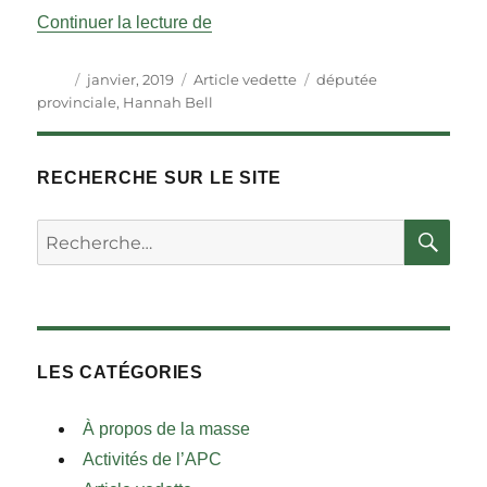
« Un leadership inclusif et diversifié
Continuer la lecture de
Auteur
Publié
Catégories
Étiquettes
janvier, 2019
Article vedette
députée
le
provinciale
,
Hannah Bell
RECHERCHE SUR LE SITE
RE
Rechercher :
LES CATÉGORIES
À propos de la masse
Activités de l’APC