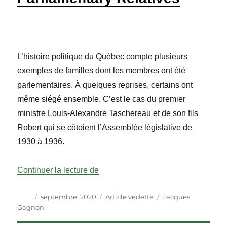
L’histoire politique du Québec compte plusieurs
exemples de familles dont les membres ont été
parlementaires. À quelques reprises, certains ont
même siégé ensemble. C’est le cas du premier
ministre Louis-Alexandre Taschereau et de son fils
Robert qui se côtoient l’Assemblée législative de
1930 à 1936.
« Parliamentary Relatives »
Continuer la lecture de
Auteur
Publié
Catégories
Étiquettes
septembre, 2020
Article vedette
Jacques
le
Gagnon