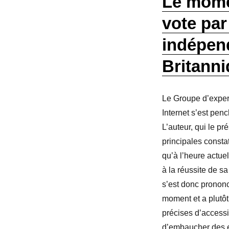
Le momen
vote par
indépen
Britanni
Le Groupe d’exper
Internet s’est penc
L’auteur, qui le p
principales consta
qu’à l’heure actuel
à la réussite de 
s’est donc prononc
moment et a plutôt
précises d’accessib
d’embaucher des e