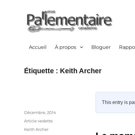
Accueil
À propos
Bloguer
Rappor
Étiquette :
Keith Archer
This entry is pa
Auteur
Publié
Décembre, 2014
le
Catégories
Article vedette
Étiquettes
Keith Archer