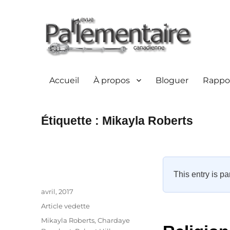
Accueil
À propos
Bloguer
Rappor
Étiquette :
Mikayla Roberts
This entry is pa
Auteur
Publié
avril, 2017
le
Catégories
Article vedette
Étiquettes
Mikayla Roberts
,
Chardaye