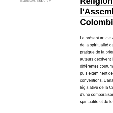
Religion,
Bueckert
,
Robert Hill
l’Assemb
Colombi
Le présent article v
de la spiritualité
pratique de la pri
auteurs décrivent 
différentes coutum
puis examinent des
conventions. L’an
législative de la 
d’une comparaison 
spiritualité et de 