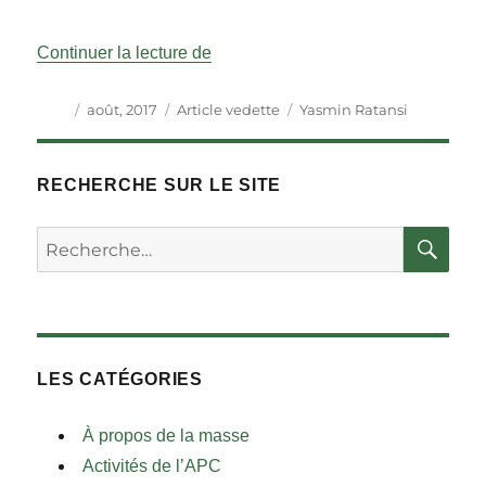
« Le Canada et Le Commonwealth:
Continuer la lecture de
Auteur
Publié
Catégories
Étiquettes
août, 2017
Article vedette
Yasmin Ratansi
le
RECHERCHE SUR LE SITE
RE
Rechercher :
LES CATÉGORIES
À propos de la masse
Activités de l’APC