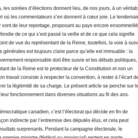
 les soirées d’élections donnent lieu, de nos jours, à un véritab
el où les commentateurs s’en donnent à cœur joie. Le lendemai
y vont de leur reportage, proposant au pays encore ensommeillé
ondie de ce qui s’est passé la veille et de ce que cela signifie
oint de vue du représentant de la Reine, toutefois, la voie à suiv
s générales est toujours claire parce qu’elle est immuable : la
ernement responsable doit être suivie et les débats politiques,
tant de la Reine est le protecteur de la Constitution et non un
son travail consiste à respecter la convention, à rester à l’écart d
enir la légitimité de sa charge. Le présent article se penche sur l
 leur fonctionnement dans diverses situations au fil des ans.
mocratique canadien, c’est l’électorat qui décide en fin de
çon indirecte par l’entremise des députés élus, et cela peut
résultats surprenants. Pendant la campagne électorale, le
 premier ministre (fédéral ou provincial) restent en poste,