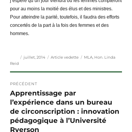
j’espère qu’un jour viendra où les femmes compteront
pour au moins la moitié des élus et des ministres.
Pour atteindre la parité, toutefois, il faudra des efforts
concertés de la part à la fois des femmes et des
hommes.
Auteur
Publié
Catégories
Étiquettes
juillet, 2014
Article vedette
MLA
,
Hon. Linda
le
Reid
Navigation
PRÉCÉDENT
de
Apprentissage par
Article
précédent :
l’expérience dans un bureau
l'article
de circonscription : innovation
pédagogique à l’Université
Ryerson